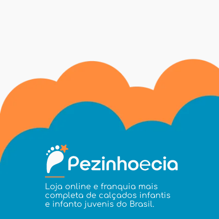
Loja online e franquia mais
completa de calçados infantis
e infanto juvenis do Brasil.