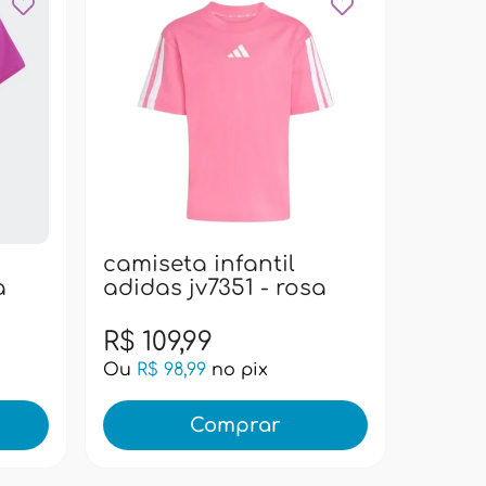
jaque
iy7451
camiseta infantil
a
adidas jv7351 - rosa
R$ 27
R$ 109,99
4x de R
Ou
R$ 98,99
no pix
Ou
R$ 
Comprar