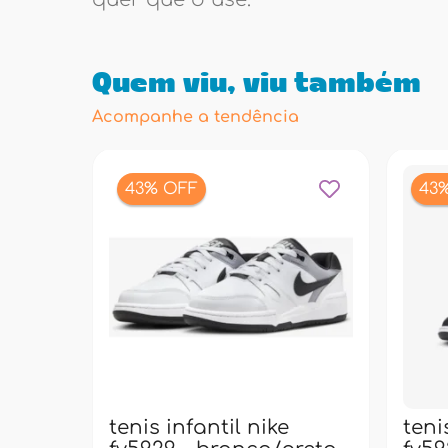
Quem viu, viu também
Acompanhe a tendência
43% OFF
43
tenis infantil nike
teni