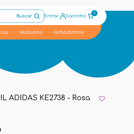
0
Buscar
Entrar
Carrinho
ios
Vestuário
Achadinhos
L ADIDAS KE2738 - Rosa
9