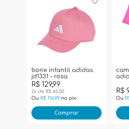
bone infantil adidas
cami
jd1331 - rosa
adid
R$ 129,99
R$ 
2x de R$ 65,00
Ou
R$ 116,99
no pix
Ou
R
Comprar