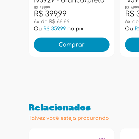
fv5929 - branco/preto
fv59
R$ 699,99
R$ 699,
R$ 399,99
R$ 
6x de R$ 66,66
6x de
Ou
R$ 359,99
no pix
Ou
R
Comprar
Relacionados
Talvez você esteja procurando