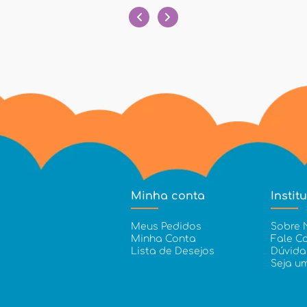
Minha conta
Instit
Meus Pedidos
Sobre 
Minha Conta
Fale C
Lista de Desejos
Dúvida
Seja u