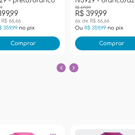
29 - preto/branco
fv5929 - branco/az
99
R$ 699,99
399,99
R$ 399,99
 R$ 66,66
6x de R$ 66,66
$ 359,99
no pix
Ou
R$ 359,99
no pix
Comprar
Comprar