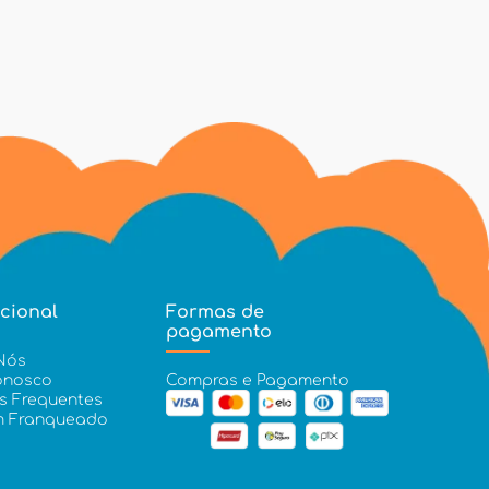
ucional
Formas de
pagamento
Nós
onosco
Compras e Pagamento
s Frequentes
m Franqueado