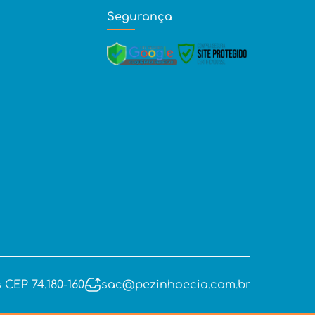
Segurança
 CEP 74.180-160
sac@pezinhoecia.com.br