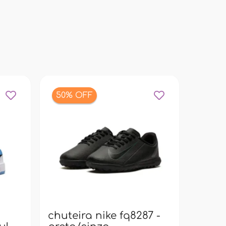
50% OFF
bolsa
pacif
super
chuteira nike fq8287 -