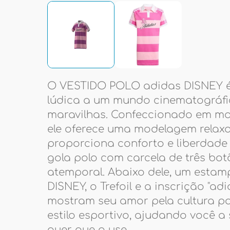
O VESTIDO POLO adidas DISNEY é
lúdica a um mundo cinematográfi
maravilhas. Confeccionado em mal
ele oferece uma modelagem relax
proporciona conforto e liberdad
gola polo com carcela de três bo
atemporal. Abaixo dele, um estam
DISNEY, o Trefoil e a inscrição "adi
mostram seu amor pela cultura po
estilo esportivo, ajudando você a
quer que o use.