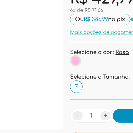
6x de R$ 71,66
Ou
R$ 386,99
no pix
Mais opções de pagame
Selecione a cor:
Rosa
Selecione o Tamanho:
7
-
+