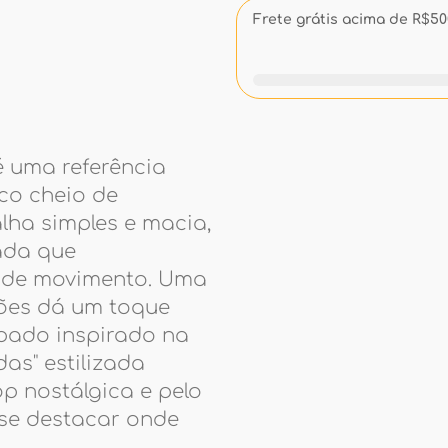
Frete grátis acima de R$500
 uma referência
co cheio de
ha simples e macia,
ada que
e de movimento. Uma
tões dá um toque
pado inspirado na
das" estilizada
p nostálgica e pelo
 se destacar onde