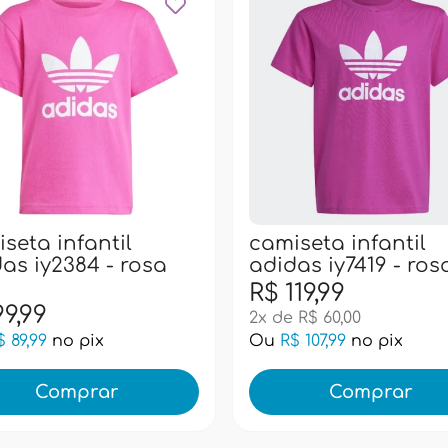
seta infantil
camiseta infantil
as iy2384 - rosa
adidas iy7419 - ros
R$ 119,99
99,99
2x de R$ 60,00
$ 89,99
no pix
Ou
R$ 107,99
no pix
Comprar
Comprar