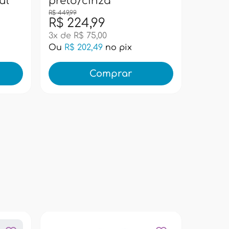
ul
preto/cinza
R$ 449,99
R$ 224,99
R$ 99
3x de R$ 75,00
Ou
R$ 202,49
no pix
Ou
R$ 
Comprar