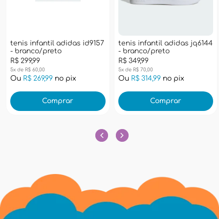
tenis infantil adidas id9157
tenis infantil adidas jq6144
- branco/preto
- branco/preto
R$ 299,99
R$ 349,99
5x de R$ 60,00
5x de R$ 70,00
Ou
R$ 269,99
no pix
Ou
R$ 314,99
no pix
Comprar
Comprar