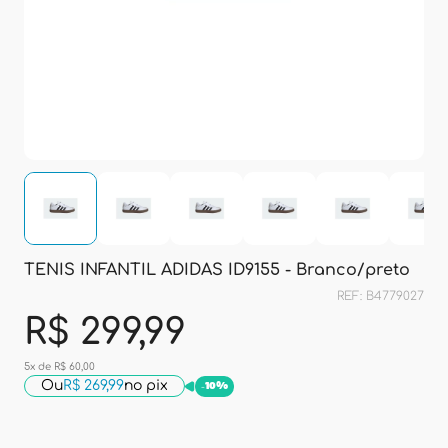
TENIS INFANTIL ADIDAS ID9155 - Branco/preto
REF: B4779027
R$ 299,99
5x de R$ 60,00
Ou
R$ 269,99
no pix
-
10%