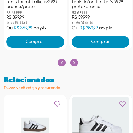
tenis infantil nike fv5929 -
tenis infantil nike fv5929 -
branco/preto
preto/branco
R$ 699,99
R$ 699,99
R$ 399,99
R$ 399,99
6x de R$ 66,66
6x de R$ 66,66
Ou
R$ 359,99
no pix
Ou
R$ 359,99
no pix
Comprar
Comprar
Relacionados
Talvez você esteja procurando