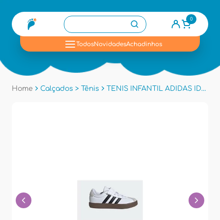
0
se
Todos
Novidades
Achadinhos
Home
Calçados > Tênis
TENIS INFANTIL ADIDAS ID9155 - Branco/preto