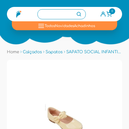
0
se
Todos
Novidades
Achadinhos
Home
Calçados
Sapatos
SAPATO SOCIAL INFANTIL PAMPILI 10449 - Amarelo Vz