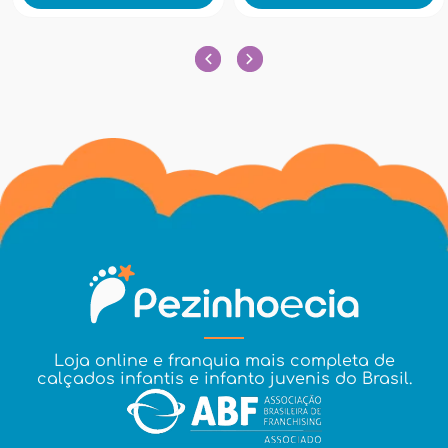
Loja online e franquia mais completa de
calçados infantis e infanto juvenis do Brasil.