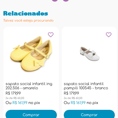
Relacionados
Talvez você esteja procurando
sapato social infantil ing
sapato social infantil
202.506 - amarelo
pampili 100545 - branco
R$ 179,99
R$ 179,99
3x de R$ 60,00
3x de R$ 60,00
Ou
R$ 161,99
no pix
Ou
R$ 161,99
no pix
Comprar
Comprar