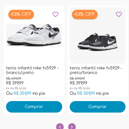
43% OFF
43% OFF
tenis infantil nike fv5929 -
tenis infantil nike fv5929 -
branco/preto
preto/branco
R$ 699,99
R$ 699,99
R$ 399,99
R$ 399,99
6x de R$ 66,66
6x de R$ 66,66
Ou
R$ 359,99
no pix
Ou
R$ 359,99
no pix
Comprar
Comprar