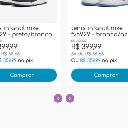
s infantil nike
tenis infantil nike
29 - preto/branco
fv5929 - branco/az
99
R$ 699,99
399,99
R$ 399,99
 R$ 66,66
6x de R$ 66,66
$ 359,99
no pix
Ou
R$ 359,99
no pix
Comprar
Comprar