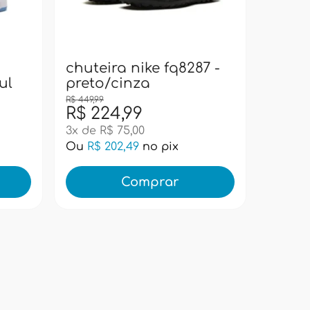
bolsa
pacif
super
chuteira nike fq8287 -
ul
preto/cinza
R$ 449,99
R$ 224,99
R$ 99
3x de R$ 75,00
Ou
R$ 202,49
no pix
Ou
R$ 
Comprar