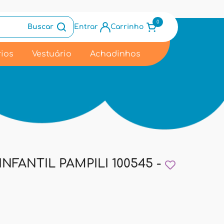
0
Buscar
Entrar
Carrinho
ios
Vestuário
Achadinhos
NFANTIL PAMPILI 100545 -