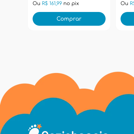
Ou
R$ 161,99
no pix
Ou
R
Comprar