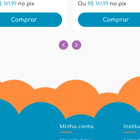
$ 161,99
no pix
Ou
R$ 161,99
no pix
Comprar
Comprar
Minha conta
Instit