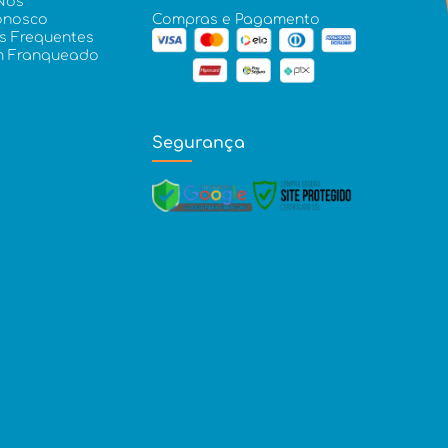
Nós
onosco
Compras e Pagamento
s Frequentes
m Franqueado
Segurança