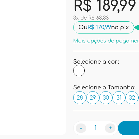
R$ 189,99
3x de R$ 63,33
Ou
R$ 170,99
no pix
Mais opções de pagame
Selecione a cor:
Selecione o Tamanho:
28
29
30
31
32
-
+