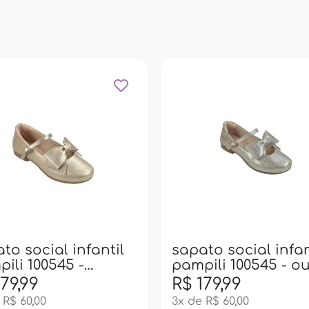
to social infantil
sapato social infan
ili 100545 -
pampili 100545 - o
rado
light
79,99
R$ 179,99
 R$ 60,00
3x de R$ 60,00