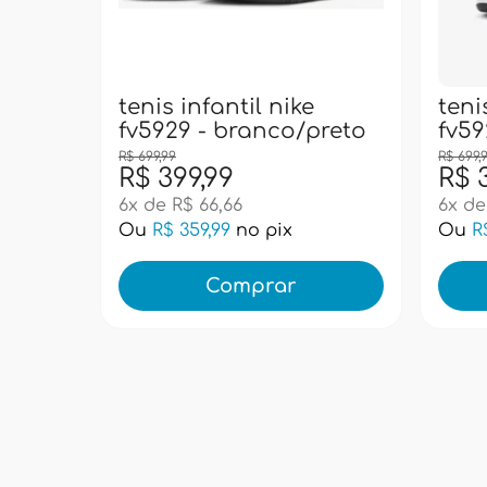
tenis infantil nike
teni
fv5929 - branco/preto
fv59
R$ 699,99
R$ 699,
R$ 399,99
R$ 
6x de R$ 66,66
6x de
Ou
R$ 359,99
no pix
Ou
R
Comprar