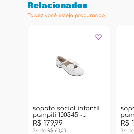
Relacionados
Talvez você esteja procurando
sapato social infantil
sapa
pampili 100545 -
pamp
branco
dou
R$ 179,99
R$ 1
3x de R$ 60,00
3x de