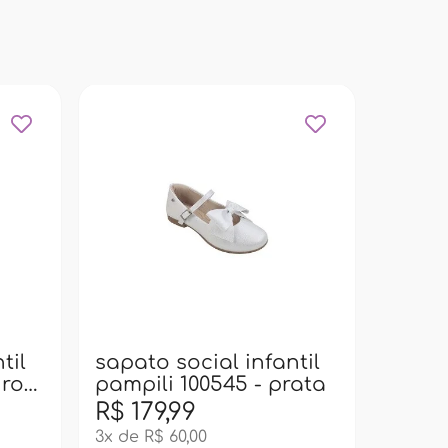
sapat
pampi
til
sapato social infantil
uro
pampili 100545 - prata
R$ 179,99
R$ 17
3x de R$ 60,00
3x de R