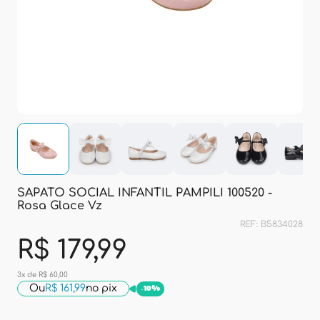
SAPATO SOCIAL INFANTIL PAMPILI 100520 -
Rosa Glace Vz
REF: B5834028
R$ 179,99
3x de R$ 60,00
Ou
R$ 161,99
no pix
-
10%