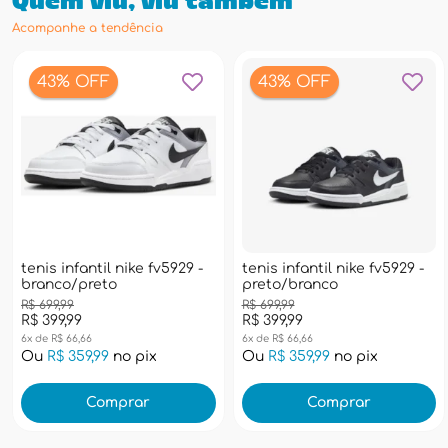
Quem viu, viu também
Acompanhe a tendência
43% OFF
43% OFF
tenis infantil nike fv5929 -
tenis infantil nike fv5929 -
branco/preto
preto/branco
R$ 699,99
R$ 699,99
R$ 399,99
R$ 399,99
6x de R$ 66,66
6x de R$ 66,66
Ou
R$ 359,99
no pix
Ou
R$ 359,99
no pix
Comprar
Comprar