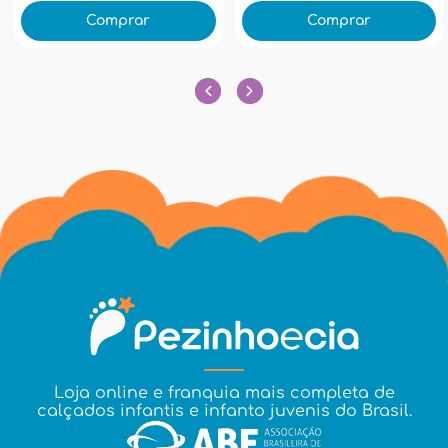
Comprar
Comprar
Loja online e franquia mais completa de
calçados infantis e infanto juvenis do Brasil.