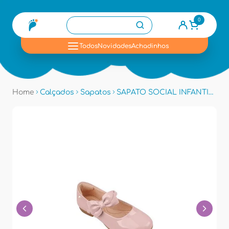
0
se
Todos
Novidades
Achadinhos
Home
Calçados
Sapatos
SAPATO SOCIAL INFANTIL PAMPILI 100520 - Rosa Glace Vz