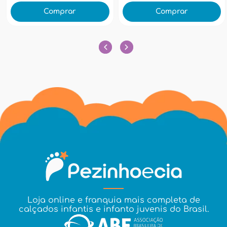
Comprar
Comprar
Loja online e franquia mais completa de
calçados infantis e infanto juvenis do Brasil.