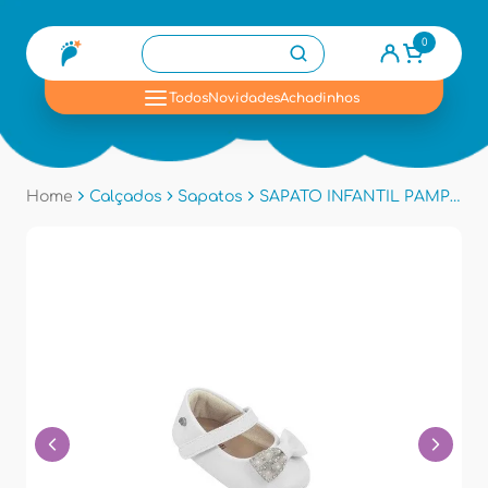
0
se
Todos
Novidades
Achadinhos
Home
Calçados
Sapatos
SAPATO INFANTIL PAMPILI 379742 - Branco