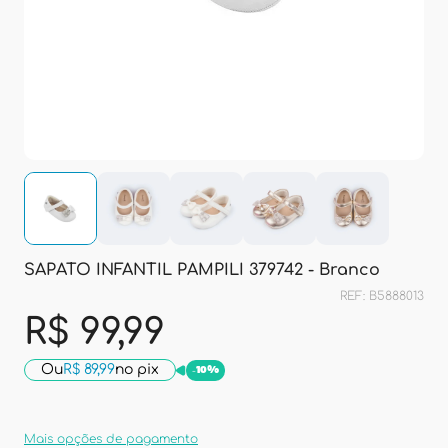
SAPATO INFANTIL PAMPILI 379742 - Branco
REF: B5888013
R$ 99,99
Ou
R$ 89,99
no pix
-
10%
Mais opções de pagamento