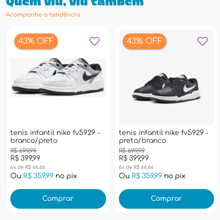
Quem viu, viu também
Acompanhe a tendência
43% OFF
43% OFF
tenis infantil nike fv5929 -
tenis infantil nike fv5929 -
branco/preto
preto/branco
R$ 699,99
R$ 699,99
R$ 399,99
R$ 399,99
6x de R$ 66,66
6x de R$ 66,66
Ou
R$ 359,99
no pix
Ou
R$ 359,99
no pix
Comprar
Comprar