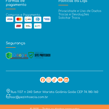
Formas de
Políticas da Loja
pagamento
Privacidade e Uso de Dados
Trocas e Devoluções
Compras e Pagamento
Solicitar Troca
Segurança
Rua 1137 n 240 Setor Marista Goiânia Goiás CEP 74.180-160
sac@pezinhoecia.com.br
© 2025 — Todos os direitos reservados