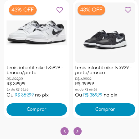
43% OFF
43% OFF
tenis infantil nike fv5929 -
tenis infantil nike fv5929 -
branco/preto
preto/branco
R$ 699,99
R$ 699,99
R$ 399,99
R$ 399,99
6x de R$ 66,66
6x de R$ 66,66
Ou
R$ 359,99
no pix
Ou
R$ 359,99
no pix
Comprar
Comprar