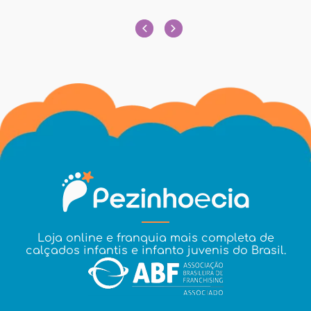
Loja online e franquia mais completa de
calçados infantis e infanto juvenis do Brasil.