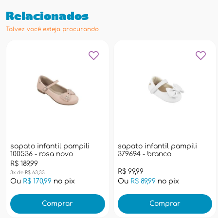
Relacionados
Talvez você esteja procurando
sapato infantil pampili
sapato infantil pampili
100536 - rosa novo
379694 - branco
R$ 189,99
R$ 99,99
3x de R$ 63,33
Ou
R$ 170,99
no pix
Ou
R$ 89,99
no pix
Comprar
Comprar