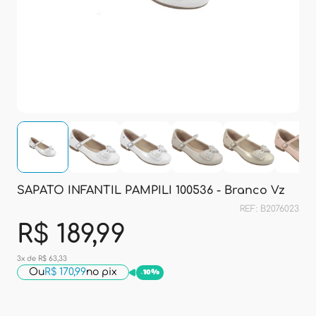
SAPATO INFANTIL PAMPILI 100536 - Branco Vz
REF: B2076023
R$ 189,99
3x de R$ 63,33
Ou
R$ 170,99
no pix
-
10%