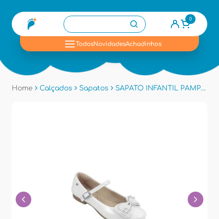
0
se
Todos
Novidades
Achadinhos
Home
Calçados
Sapatos
SAPATO INFANTIL PAMPILI 100536 - Branco Vz