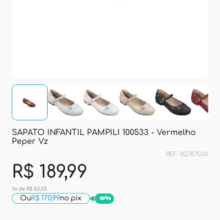
SAPATO INFANTIL PAMPILI 100533 - Vermelho
Peper Vz
REF: B2767024
R$ 189,99
3x de R$ 63,33
Ou
R$ 170,99
no pix
-
10%