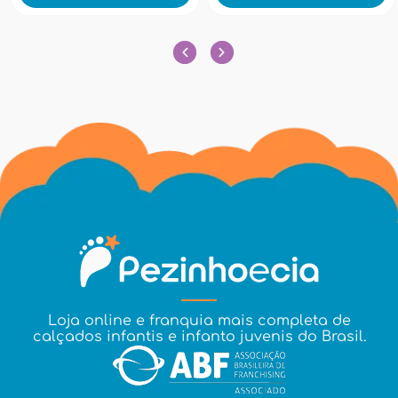
Loja online e franquia mais completa de
calçados infantis e infanto juvenis do Brasil.