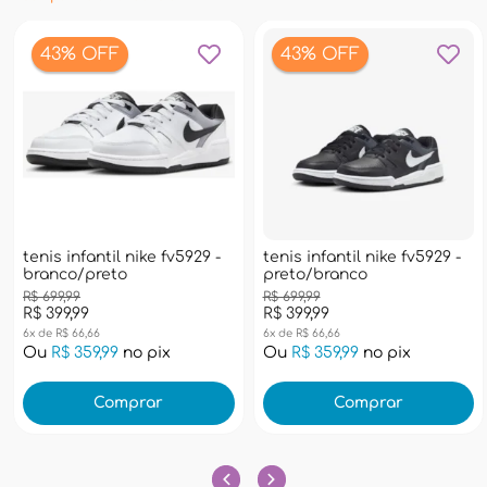
43% OFF
43% OFF
tenis infantil nike fv5929 -
tenis infantil nike fv5929 -
branco/preto
preto/branco
R$ 699,99
R$ 699,99
R$ 399,99
R$ 399,99
6x de R$ 66,66
6x de R$ 66,66
Ou
R$ 359,99
no pix
Ou
R$ 359,99
no pix
Comprar
Comprar