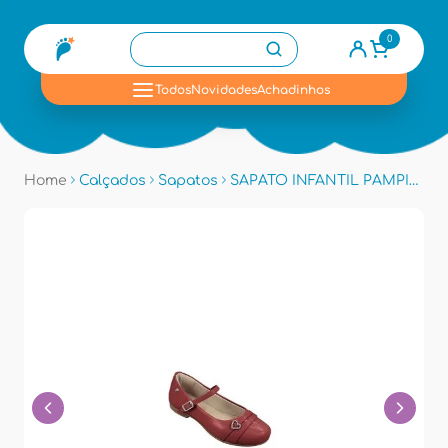
0
se
Todos
Novidades
Achadinhos
Home
Calçados
Sapatos
SAPATO INFANTIL PAMPILI 100533 - Vermelho Peper Vz