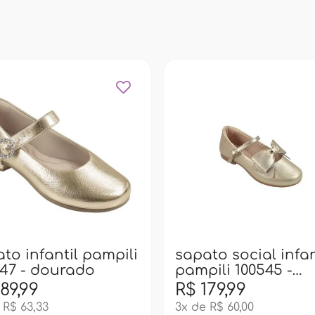
to infantil pampili
sapato social infan
47 - dourado
pampili 100545 -
dourado
89,99
R$ 179,99
 R$ 63,33
3x de R$ 60,00