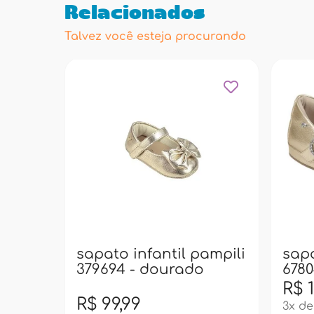
Relacionados
Talvez você esteja procurando
sapato infantil pampili
sapa
379694 - dourado
6780
R$ 1
R$ 99,99
3x de