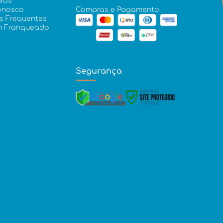
Nós
onosco
Compras e Pagamento
s Frequentes
m Franqueado
Segurança