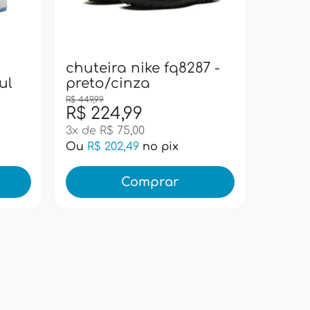
bolsa
pacif
super
chuteira nike fq8287 -
ul
preto/cinza
R$ 449,99
R$ 224,99
R$ 99
3x de R$ 75,00
Ou
R$ 202,49
no pix
Ou
R$ 
Comprar