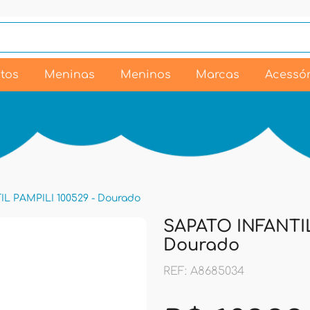
tos
Meninas
Meninos
Marcas
Acessór
L PAMPILI 100529 - Dourado
SAPATO INFANTIL
Dourado
REF: A8685034