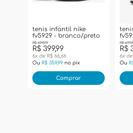
tenis infantil nike
teni
fv5929 - branco/preto
fv59
R$ 699,99
R$ 699,
R$ 399,99
R$ 
6x de R$ 66,66
6x de
Ou
R$ 359,99
no pix
Ou
R
Comprar