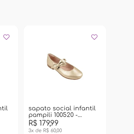
sapat
pampi
dour
til
sapato social infantil
pampili 100520 -
dourado
R$ 179,99
R$ 18
3x de R$ 60,00
3x de R