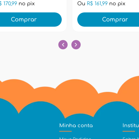
$ 170,99
no pix
Ou
R$ 161,99
no pix
Comprar
Comprar
Minha conta
Instit