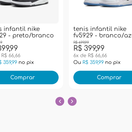
s infantil nike
tenis infantil nike
29 - preto/branco
fv5929 - branco/az
99
R$ 699,99
399,99
R$ 399,99
 R$ 66,66
6x de R$ 66,66
$ 359,99
no pix
Ou
R$ 359,99
no pix
Comprar
Comprar