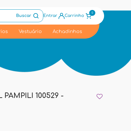
0
Buscar
Entrar
Carrinho
ios
Vestuário
Achadinhos
 PAMPILI 100529 -