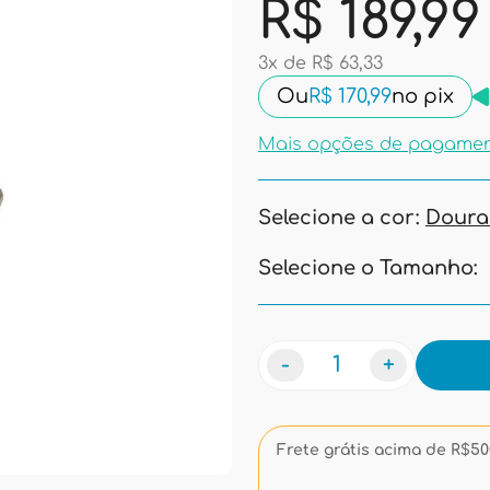
R$ 189,99
3x de R$ 63,33
Ou
R$ 170,99
no pix
Mais opções de pagame
Selecione a cor:
Dour
Selecione o Tamanho:
-
+
Frete grátis acima de R$500