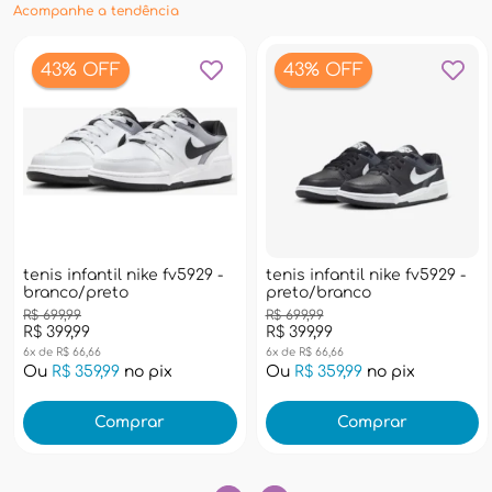
Acompanhe a tendência
43% OFF
43% OFF
tenis infantil nike fv5929 -
tenis infantil nike fv5929 -
branco/preto
preto/branco
R$ 699,99
R$ 699,99
R$ 399,99
R$ 399,99
6x de R$ 66,66
6x de R$ 66,66
Ou
R$ 359,99
no pix
Ou
R$ 359,99
no pix
Comprar
Comprar