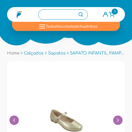
0
se
Todos
Novidades
Achadinhos
Home
Calçados
Sapatos
SAPATO INFANTIL PAMPILI 100515 - Dourado