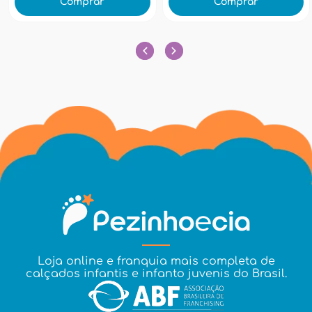
Comprar
Comprar
Loja online e franquia mais completa de
calçados infantis e infanto juvenis do Brasil.