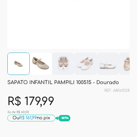
SAPATO INFANTIL PAMPILI 100515 - Dourado
REF: A8061028
R$ 179,99
3x de R$ 60,00
Ou
R$ 161,99
no pix
-
10%