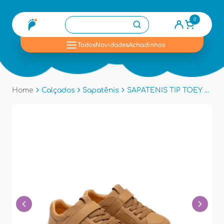
0
se
Todos
Novidades
Achadinhos
Home
Calçados
Sapatênis
SAPATENIS TIP TOEY CB.UBN1 - Hay