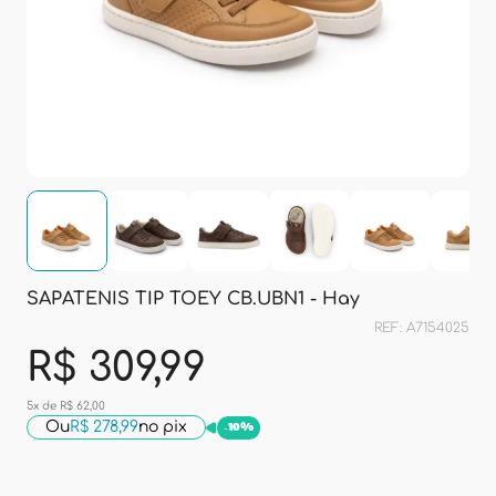
SAPATENIS TIP TOEY CB.UBN1 - Hay
REF: A7154025
R$ 309,99
5x de R$ 62,00
Ou
R$ 278,99
no pix
-
10%