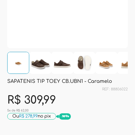
SAPATENIS TIP TOEY CB.UBN1 - Caramelo
REF: 88806022
R$ 309,99
5x de R$ 62,00
Ou
R$ 278,99
no pix
-
10%