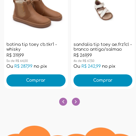
botina tip toey cb.tkr1 -
sandalia tip toey ae.frz1cl -
whisky
branco antigo/salmao
R$ 319,99
R$ 269,99
5x de R$ 64,00
4x de R$ 67,50
Ou
R$ 287,99
no pix
Ou
R$ 242,99
no pix
Comprar
Comprar