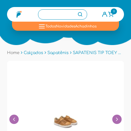
0
se
Todos
Novidades
Achadinhos
Home
Calçados
Sapatênis
SAPATENIS TIP TOEY CB.UBN1 - Caramelo