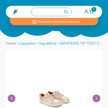
0
se
Todos
Novidades
Achadinhos
Home
Calçados
Sapatênis
SAPATENIS TIP TOEY CB.OLI1 - Tapioca/rose