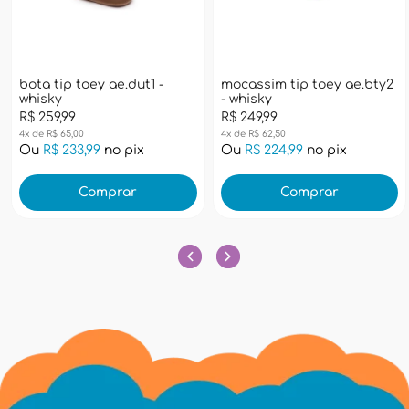
bota tip toey ae.dut1 -
mocassim tip toey ae.bty2
whisky
- whisky
R$ 259,99
R$ 249,99
4x de R$ 65,00
4x de R$ 62,50
Ou
R$ 233,99
no pix
Ou
R$ 224,99
no pix
Comprar
Comprar