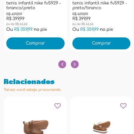
tenis infantil nike fv5929 -
tenis infantil nike fv5929 -
branco/preto
preto/branco
R$ 699,99
R$ 699,99
R$ 399,99
R$ 399,99
6x de R$ 66,66
6x de R$ 66,66
Ou
R$ 359,99
no pix
Ou
R$ 359,99
no pix
Comprar
Comprar
Relacionados
Talvez você esteja procurando