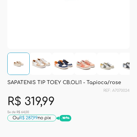
SAPATENIS TIP TOEY CB.OLI1 - Tapioca/rose
REF: A7070024
R$ 319,99
5x de R$ 64,00
Ou
R$ 287,99
no pix
-
10%