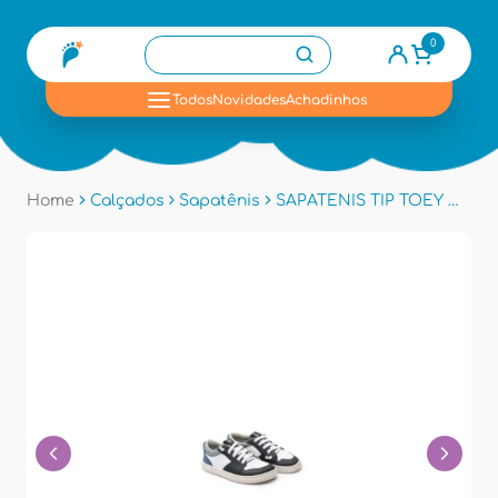
0
se
Todos
Novidades
Achadinhos
Home
Calçados
Sapatênis
SAPATENIS TIP TOEY CB.OLI1 - Branco/azul