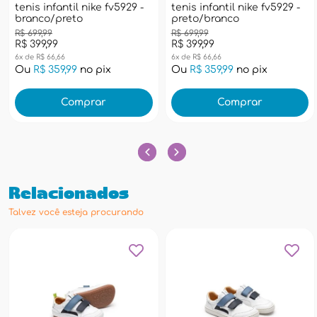
tenis infantil nike fv5929 -
tenis infantil nike fv5929 -
branco/preto
preto/branco
R$ 699,99
R$ 699,99
R$ 399,99
R$ 399,99
6x de R$ 66,66
6x de R$ 66,66
Ou
R$ 359,99
no pix
Ou
R$ 359,99
no pix
Comprar
Comprar
Relacionados
Talvez você esteja procurando