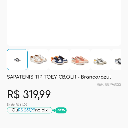
SAPATENIS TIP TOEY CB.OLI1 - Branco/azul
REF: 88796022
R$ 319,99
5x de R$ 64,00
Ou
R$ 287,99
no pix
-
10%