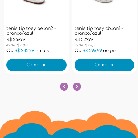
tenis tip toey ae.lan2 -
tenis tip toey cb.lan1 -
branco/azul
branco/azul
R$ 269,99
R$ 329,99
4x de R$ 67,50
5x de R$ 66,00
Ou
R$ 242,99
no pix
Ou
R$ 296,99
no pix
Comprar
Comprar