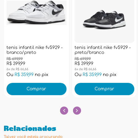
tenis infantil nike fv5929 -
tenis infantil nike fv5929 -
branco/preto
preto/branco
R$ 699,99
R$ 699,99
R$ 399,99
R$ 399,99
6x de R$ 66,66
6x de R$ 66,66
Ou
R$ 359,99
no pix
Ou
R$ 359,99
no pix
Comprar
Comprar
Relacionados
Talvez você esteja procurando