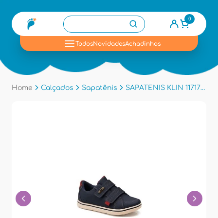
0
se
Todos
Novidades
Achadinhos
Home
Calçados
Sapatênis
SAPATENIS KLIN 117171 - Marinho