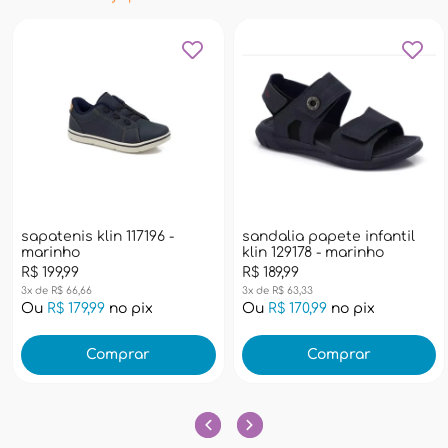
sapatenis klin 117196 -
sandalia papete infantil
marinho
klin 129178 - marinho
R$ 199,99
R$ 189,99
3x de R$ 66,66
3x de R$ 63,33
Ou
R$ 179,99
no pix
Ou
R$ 170,99
no pix
Comprar
Comprar