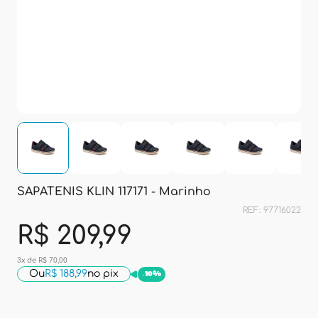
SAPATENIS KLIN 117171 - Marinho
REF: 97716022
R$ 209,99
3x de R$ 70,00
Ou
R$ 188,99
no pix
-
10%