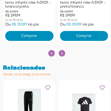
tenis infantil nike fv5929 -
tenis infantil nike fv5929 -
branco/preto
preto/branco
R$ 699,99
R$ 699,99
R$ 399,99
R$ 399,99
6x de R$ 66,66
6x de R$ 66,66
Ou
R$ 359,99
no pix
Ou
R$ 359,99
no pix
Comprar
Comprar
Relacionados
Talvez você esteja procurando