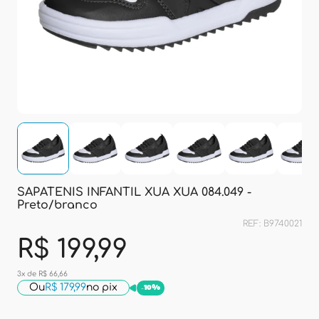
SAPATENIS INFANTIL XUA XUA 084.049 -
Preto/branco
REF: B9740021
R$ 199,99
3x de R$ 66,66
Ou
R$ 179,99
no pix
-
10%