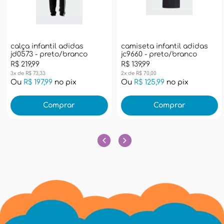
calça infantil adidas
camiseta infantil adidas
jd0573 - preto/branco
jc9660 - preto/branco
R$ 219,99
R$ 139,99
3x de R$ 73,33
2x de R$ 70,00
Ou
R$ 197,99
no pix
Ou
R$ 125,99
no pix
Comprar
Comprar