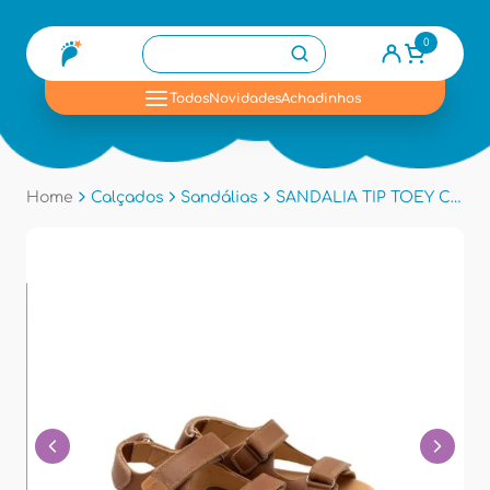
0
se
Todos
Novidades
Achadinhos
Home
Calçados
Sandálias
SANDALIA TIP TOEY CB.EXP2 - Wisky