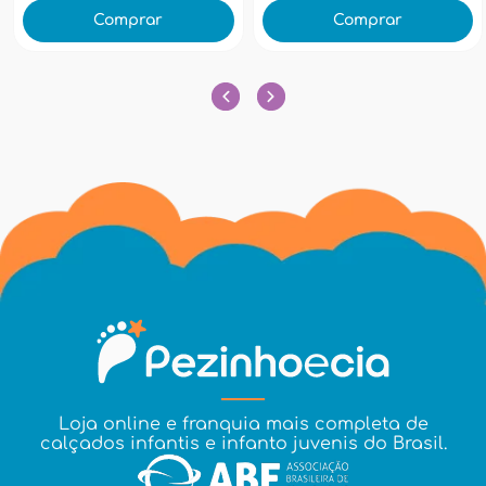
Comprar
Comprar
Loja online e franquia mais completa de
calçados infantis e infanto juvenis do Brasil.