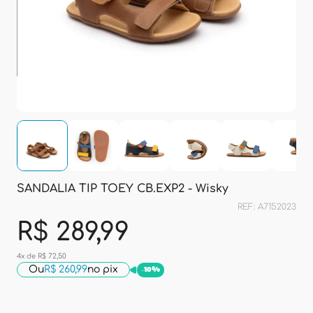
SANDALIA TIP TOEY CB.EXP2 - Wisky
REF: A7152023
R$ 289,99
4x de R$ 72,50
Ou
R$ 260,99
no pix
-
10%