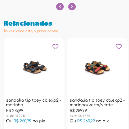
Relacionados
Talvez você esteja procurando
sandalia tip toey cb.exp2 -
sandalia tip toey cb.exp2 -
marinho
marinho/verm/verde
R$ 289,99
R$ 289,99
4x de R$ 72,50
4x de R$ 72,50
Ou
R$ 260,99
no pix
Ou
R$ 260,99
no pix