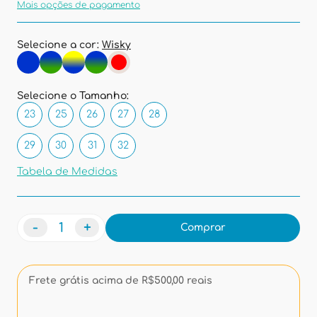
Mais opções de pagamento
Selecione a cor:
Wisky
Selecione o Tamanho:
23
25
26
27
28
29
30
31
32
Tabela de Medidas
-
+
Comprar
Frete grátis acima de R$500,00 reais