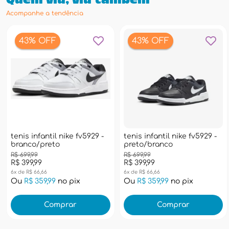
Quem viu, viu também
Acompanhe a tendência
43% OFF
43% OFF
tenis infantil nike fv5929 -
tenis infantil nike fv5929 -
branco/preto
preto/branco
R$ 699,99
R$ 699,99
R$ 399,99
R$ 399,99
6x de R$ 66,66
6x de R$ 66,66
Ou
R$ 359,99
no pix
Ou
R$ 359,99
no pix
Comprar
Comprar