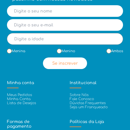
Menina
Menino
Ambos
Se inscrever
Minha conta
Institucional
Meus Pedidos
Sobre Nós
Minha Conta
Fale Conosco
Lista de Desejos
Dúvidas Frequentes
Seja um Franqueado
Formas de
Políticas da Loja
pagamento