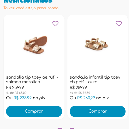
Relacionados
Talvez você esteja procurando
sandalia tip toey ae.ruf1 -
sandalia infantil tip toey
salmao metalico
cb.pet1 - ouro
R$ 259,99
R$ 289,99
4x de R$ 65,00
4x de R$ 72,50
Ou
R$ 233,99
no pix
Ou
R$ 260,99
no pix
Comprar
Comprar