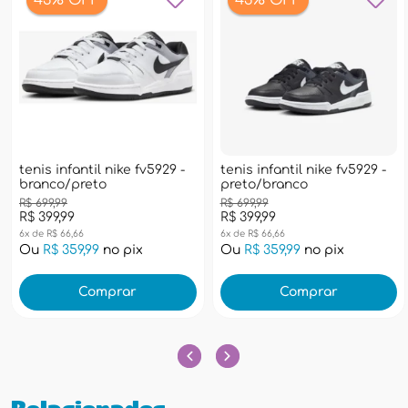
43% OFF
43% OFF
tenis infantil nike fv5929 -
tenis infantil nike fv5929 -
branco/preto
preto/branco
R$ 699,99
R$ 699,99
R$ 399,99
R$ 399,99
6x de R$ 66,66
6x de R$ 66,66
Ou
R$ 359,99
no pix
Ou
R$ 359,99
no pix
Comprar
Comprar