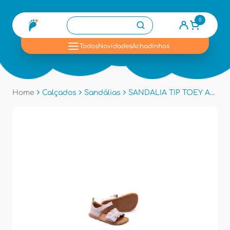
0
se
Todos
Novidades
Achadinhos
Home
Calçados
Sandálias
SANDALIA TIP TOEY AE.RUF1 - Lavanda