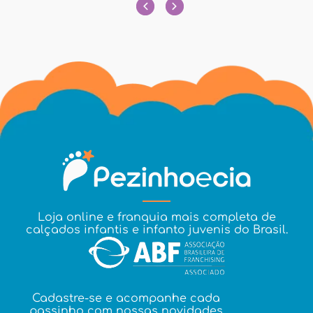
Loja online e franquia mais completa de
calçados infantis e infanto juvenis do Brasil.
Cadastre-se e acompanhe cada
passinho com nossas novidades