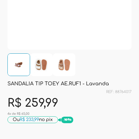
SANDALIA TIP TOEY AE.RUF1 - Lavanda
REF: 88764017
R$ 259,99
4x de R$ 65,00
Ou
R$ 233,99
no pix
-
10%