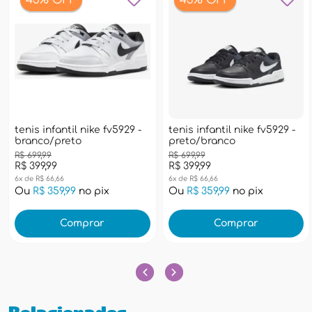
43% OFF
43% OFF
tenis infantil nike fv5929 -
tenis infantil nike fv5929 -
branco/preto
preto/branco
R$ 699,99
R$ 699,99
R$ 399,99
R$ 399,99
6x de R$ 66,66
6x de R$ 66,66
Ou
R$ 359,99
no pix
Ou
R$ 359,99
no pix
Comprar
Comprar