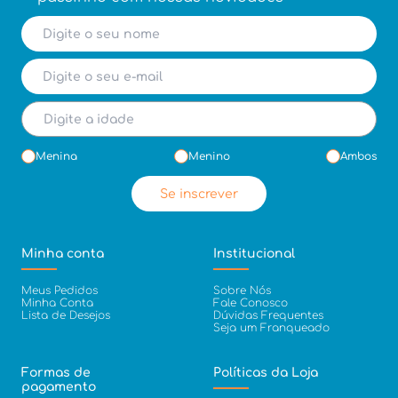
Menina
Menino
Ambos
Se inscrever
Minha conta
Institucional
Meus Pedidos
Sobre Nós
Minha Conta
Fale Conosco
Lista de Desejos
Dúvidas Frequentes
Seja um Franqueado
Formas de
Políticas da Loja
pagamento