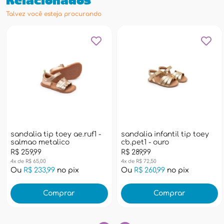
Relacionados
Talvez você esteja procurando
sandalia tip toey ae.ruf1 -
sandalia infantil tip toey
salmao metalico
cb.pet1 - ouro
R$ 259,99
R$ 289,99
4x de R$ 65,00
4x de R$ 72,50
Ou
R$ 233,99
no pix
Ou
R$ 260,99
no pix
Comprar
Comprar