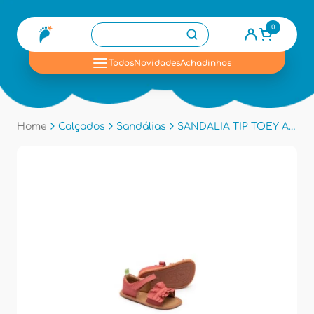
0
se
Todos
Novidades
Achadinhos
Home
Calçados
Sandálias
SANDALIA TIP TOEY AE.RUF1 - Coral