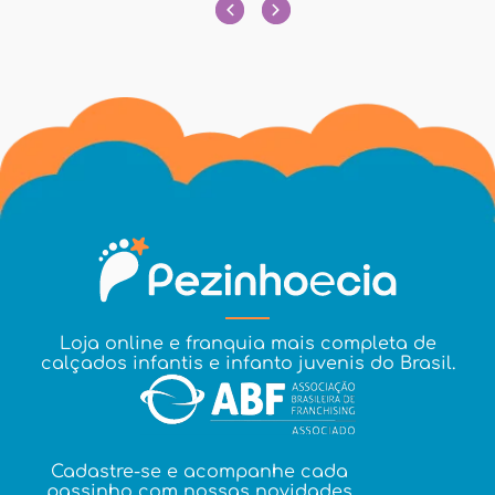
Loja online e franquia mais completa de
calçados infantis e infanto juvenis do Brasil.
Cadastre-se e acompanhe cada
passinho com nossas novidades