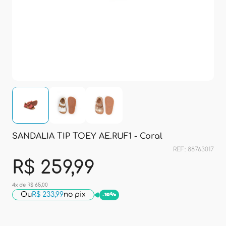
SANDALIA TIP TOEY AE.RUF1 - Coral
REF: 88763017
R$ 259,99
4x de R$ 65,00
Ou
R$ 233,99
no pix
-
10%