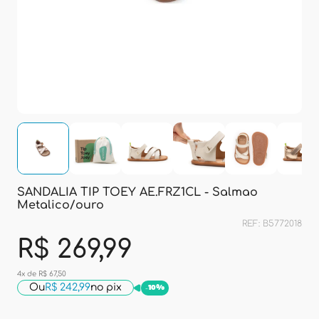
SANDALIA TIP TOEY AE.FRZ1CL - Salmao
Metalico/ouro
REF: B5772018
R$ 269,99
4x de R$ 67,50
Ou
R$ 242,99
no pix
-
10%