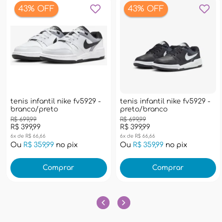
43% OFF
43% OFF
tenis infantil nike fv5929 -
tenis infantil nike fv5929 -
branco/preto
preto/branco
R$ 699,99
R$ 699,99
R$ 399,99
R$ 399,99
6x de R$ 66,66
6x de R$ 66,66
Ou
R$ 359,99
no pix
Ou
R$ 359,99
no pix
Comprar
Comprar