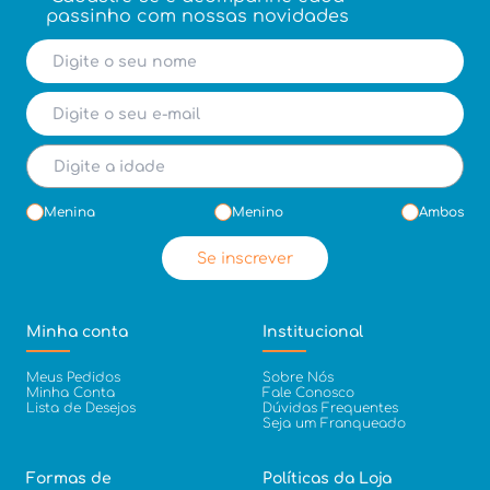
passinho com nossas novidades
Menina
Menino
Ambos
Se inscrever
Minha conta
Institucional
Meus Pedidos
Sobre Nós
Minha Conta
Fale Conosco
Lista de Desejos
Dúvidas Frequentes
Seja um Franqueado
Formas de
Políticas da Loja