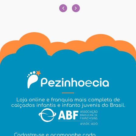
Loja online e franquia mais completa de
calçados infantis e infanto juvenis do Brasil.
Cadastre-se e acompanhe cada