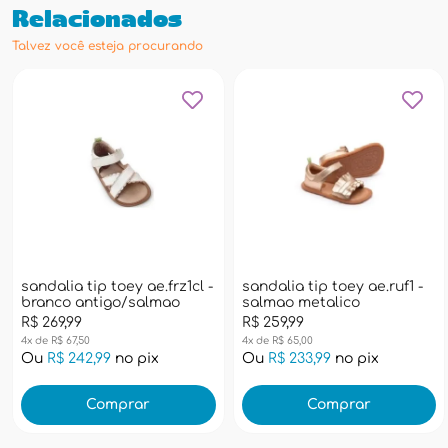
Relacionados
Talvez você esteja procurando
sandalia tip toey ae.frz1cl -
sandalia tip toey ae.ruf1 -
branco antigo/salmao
salmao metalico
R$ 269,99
R$ 259,99
4x de R$ 67,50
4x de R$ 65,00
Ou
R$ 242,99
no pix
Ou
R$ 233,99
no pix
Comprar
Comprar