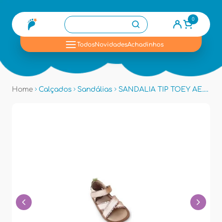
0
se
Todos
Novidades
Achadinhos
Home
Calçados
Sandálias
SANDALIA TIP TOEY AE.FRZ1CL - Salmao Metalico/ouro