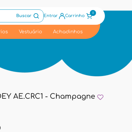
0
Buscar
Entrar
Carrinho
ios
Vestuário
Achadinhos
OEY AE.CRC1 - Champagne
9