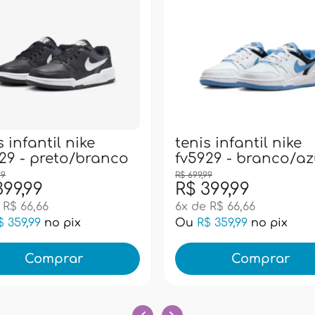
s infantil nike
tenis infantil nike
29 - preto/branco
fv5929 - branco/az
99
R$ 699,99
399,99
R$ 399,99
 R$ 66,66
6x de R$ 66,66
$ 359,99
no pix
Ou
R$ 359,99
no pix
Comprar
Comprar