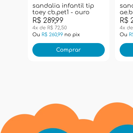
sandalia infantil tip
sand
toey cb.pet1 - ouro
ae.b
R$ 289,99
R$ 
4x de R$ 72,50
4x de
Ou
R$ 260,99
no pix
Ou
R
Comprar