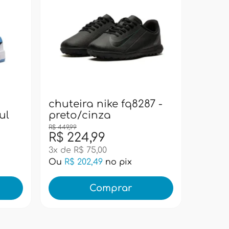
bolsa
pacif
super
chuteira nike fq8287 -
ul
preto/cinza
R$ 449,99
R$ 224,99
R$ 99
3x de R$ 75,00
Ou
R$ 202,49
no pix
Ou
R$ 
Comprar