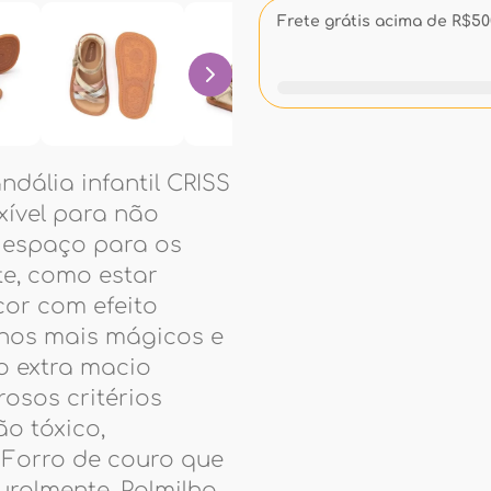
Frete grátis acima de R$500
ndália infantil CRISS
xível para não
 espaço para os
e, como estar
cor com efeito
nhos mais mágicos e
o extra macio
osos critérios
o tóxico,
 Forro de couro que
uralmente. Palmilha