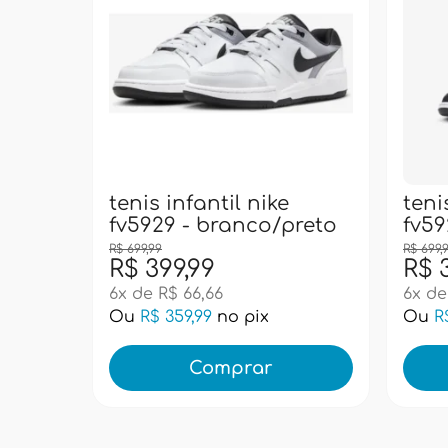
tenis infantil nike
teni
fv5929 - branco/preto
fv59
R$ 699,99
R$ 699,
R$ 399,99
R$ 
6x de R$ 66,66
6x de
Ou
R$ 359,99
no pix
Ou
R
Comprar