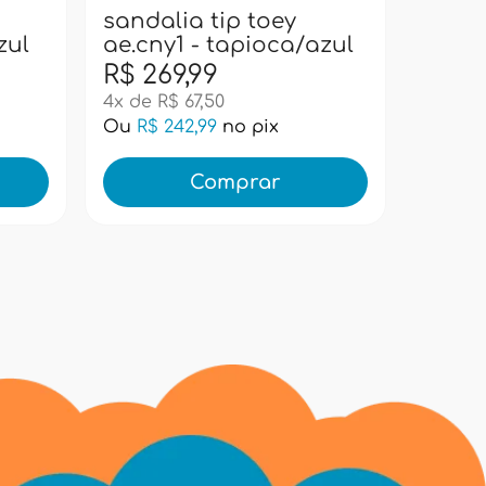
sandalia tip toey
zul
ae.cny1 - tapioca/azul
R$ 269,99
R$ 2
4x de R$ 67,50
4x de R
Ou
R$ 242,99
no pix
Ou
R$ 
Comprar