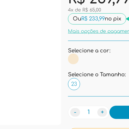
4x de R$ 65,00
Ou
R$ 233,99
no pix
Mais opções de pagame
Selecione a cor:
Selecione o Tamanho:
23
-
+