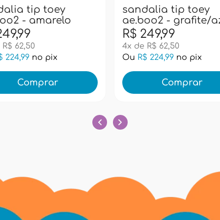
alia tip toey
sandalia tip toey
oo2 - amarelo
ae.boo2 - grafite/a
249,99
R$ 249,99
 R$ 62,50
4x de R$ 62,50
$ 224,99
no pix
Ou
R$ 224,99
no pix
Comprar
Comprar