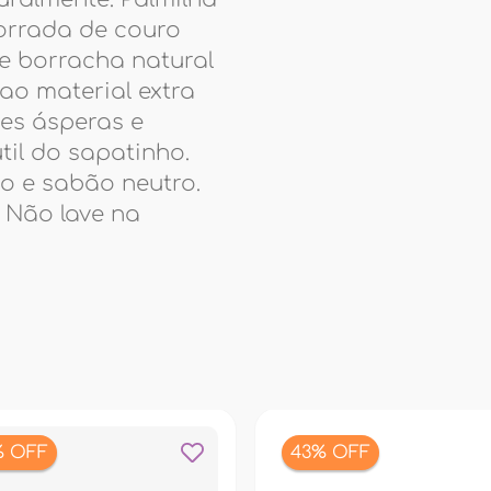
forrada de couro
de borracha natural
ao material extra
ies ásperas e
til do sapatinho.
 e sabão neutro.
. Não lave na
% OFF
43% OFF