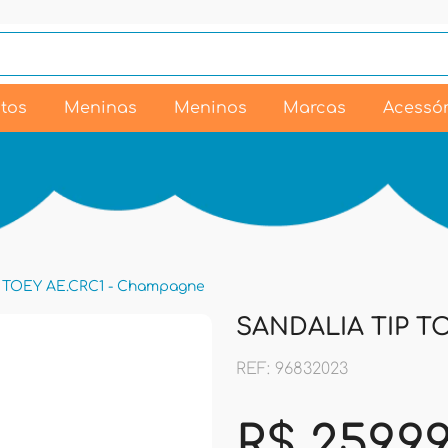
tos
Meninas
Meninos
Marcas
Acessór
 TOEY AE.CRC1 - Champagne
SANDALIA TIP T
REF: 96832023
R$ 259,9