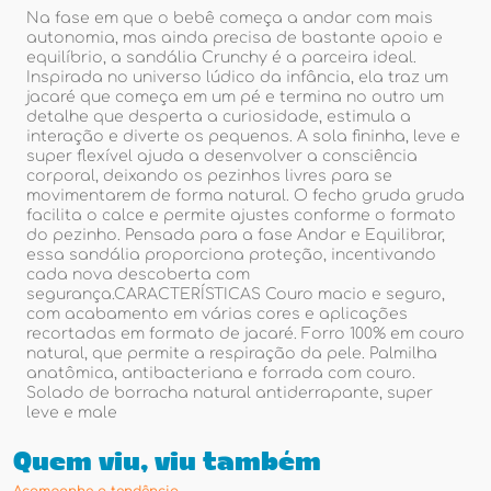
Na fase em que o bebê começa a andar com mais
autonomia, mas ainda precisa de bastante apoio e
equilíbrio, a sandália Crunchy é a parceira ideal.
Inspirada no universo lúdico da infância, ela traz um
jacaré que começa em um pé e termina no outro um
detalhe que desperta a curiosidade, estimula a
interação e diverte os pequenos. A sola fininha, leve e
super flexível ajuda a desenvolver a consciência
corporal, deixando os pezinhos livres para se
movimentarem de forma natural. O fecho gruda gruda
facilita o calce e permite ajustes conforme o formato
do pezinho. Pensada para a fase Andar e Equilibrar,
essa sandália proporciona proteção, incentivando
cada nova descoberta com
segurança.CARACTERÍSTICAS Couro macio e seguro,
com acabamento em várias cores e aplicações
recortadas em formato de jacaré. Forro 100% em couro
natural, que permite a respiração da pele. Palmilha
anatômica, antibacteriana e forrada com couro.
Solado de borracha natural antiderrapante, super
leve e male
Quem viu, viu também