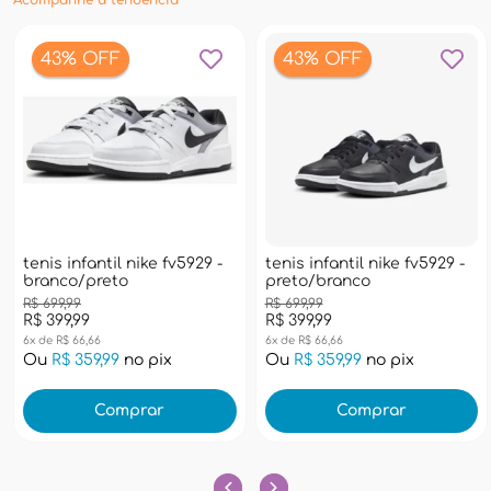
Acompanhe a tendência
43% OFF
43% OFF
tenis infantil nike fv5929 -
tenis infantil nike fv5929 -
branco/preto
preto/branco
R$ 699,99
R$ 699,99
R$ 399,99
R$ 399,99
6x de R$ 66,66
6x de R$ 66,66
Ou
R$ 359,99
no pix
Ou
R$ 359,99
no pix
Comprar
Comprar