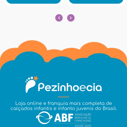
Loja online e franquia mais completa de
calçados infantis e infanto juvenis do Brasil.