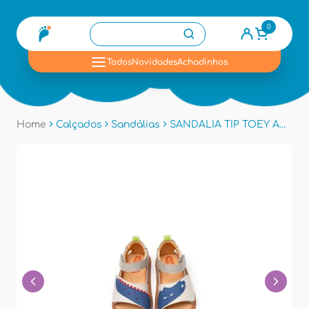
0
se
Todos
Novidades
Achadinhos
Home
Calçados
Sandálias
SANDALIA TIP TOEY AE.CNY1 - Tapioca/azul