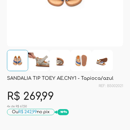
SANDALIA TIP TOEY AE.CNY1 - Tapioca/azul
REF: B5002021
R$ 269,99
4x de R$ 67,50
Ou
R$ 242,99
no pix
-
10%