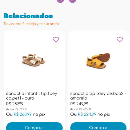
Relacionados
Talvez você esteja procurando
sandalia infantil tip toey
sandalia tip toey ae.boo2 -
cb.pet1 - ouro
amarelo
R$ 289,99
R$ 249,99
4x de R$ 72,50
4x de R$ 62,50
Ou
R$ 260,99
no pix
Ou
R$ 224,99
no pix
Comprar
Comprar