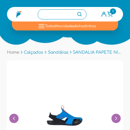
0
se
Todos
Novidades
Achadinhos
Home
Calçados
Sandálias
SANDALIA PAPETE NIKE 943826 - Azul