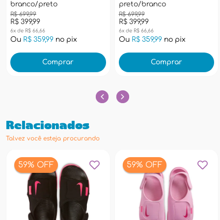
branco/preto
preto/branco
R$ 699,99
R$ 699,99
R$ 399,99
R$ 399,99
6x de R$ 66,66
6x de R$ 66,66
Ou
R$ 359,99
no pix
Ou
R$ 359,99
no pix
Comprar
Comprar
Relacionados
Talvez você esteja procurando
59% OFF
59% OFF