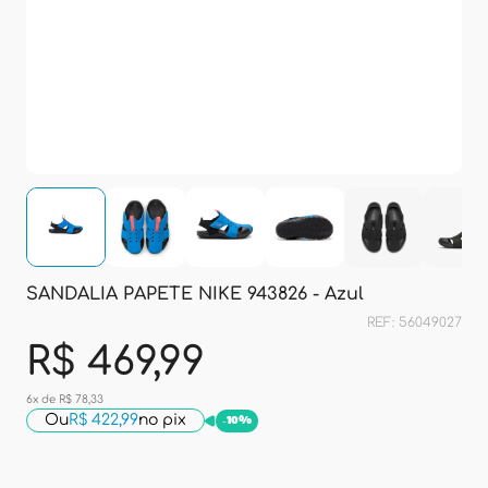
SANDALIA PAPETE NIKE 943826 - Azul
REF: 56049027
R$ 469,99
6x de R$ 78,33
Ou
R$ 422,99
no pix
-
10%