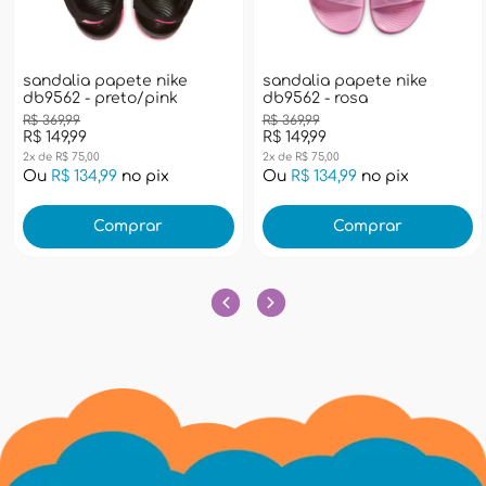
sandalia papete nike
sandalia papete nike
db9562 - preto/pink
db9562 - rosa
R$ 369,99
R$ 369,99
R$ 149,99
R$ 149,99
2x de R$ 75,00
2x de R$ 75,00
Ou
R$ 134,99
no pix
Ou
R$ 134,99
no pix
Comprar
Comprar