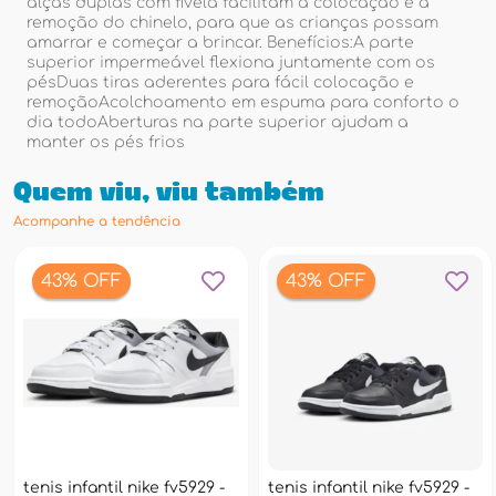
alças duplas com fivela facilitam a colocação e a
remoção do chinelo, para que as crianças possam
amarrar e começar a brincar. Benefícios:A parte
superior impermeável flexiona juntamente com os
pésDuas tiras aderentes para fácil colocação e
remoçãoAcolchoamento em espuma para conforto o
dia todoAberturas na parte superior ajudam a
manter os pés frios
Quem viu, viu também
Acompanhe a tendência
43% OFF
43% OFF
tenis infantil nike fv5929 -
tenis infantil nike fv5929 -