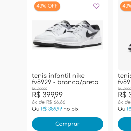
43% OFF
43
tenis infantil nike
teni
fv5929 - branco/preto
fv59
R$ 699,99
R$ 699,
R$ 399,99
R$ 
6x de R$ 66,66
6x de
Ou
R$ 359,99
no pix
Ou
R
Comprar