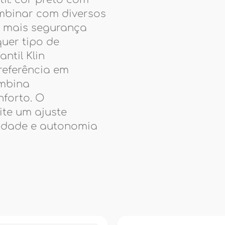
ombinar com diversos
e: mais segurança
uer tipo de
ntil Klin
referência em
ombina
nforto. O
ite um ajuste
lidade e autonomia