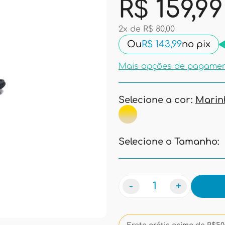
R$ 159,99
2x de R$ 80,00
Ou
R$ 143,99
no pix
Mais opções de pagame
Selecione a cor:
Marin
Selecione o Tamanho:
-
+