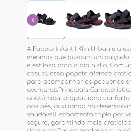
A Papete Infantil Klin Urban é a e
meninos que buscam um calçado c
e estiloso para o dia a dia. Com
casual, essa papete oferece prati
para acompanhar os pequenos e
aventuras.Principais Característic
anatômica: proporciona conforto 
aos pés, auxiliando no desenvolv
saudável.Fechamento triplo por vel
seguro, garantindo mais praticid
descalçar.Design moderno e versát