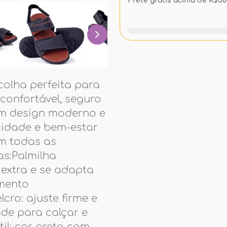
Frete grátis acima de R$500
scolha perfeita para
onfortável, seguro
 um design moderno e
cidade e bem-estar
m todas as
as:Palmilha
extra e se adapta
imento
cro: ajuste firme e
ade para calçar e
il: cor preto com