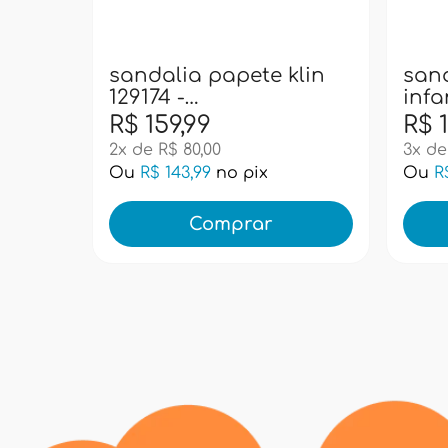
sandalia papete klin
san
129174 -
infa
caramelo/palha
cap
R$ 159,99
R$ 1
2x de R$ 80,00
3x de
Ou
R$ 143,99
no pix
Ou
R
Comprar