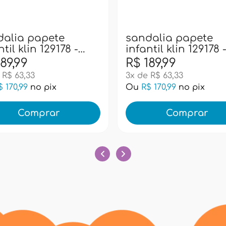
dalia papete
sandalia papete
ntil klin 129178 -
infantil klin 129178 
uccino/caramelo
marinho
89,99
R$ 189,99
 R$ 63,33
3x de R$ 63,33
$ 170,99
no pix
Ou
R$ 170,99
no pix
Comprar
Comprar