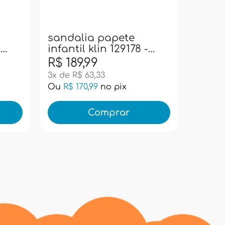
sanda
infant
preto
sandalia papete
-
infantil klin 129178 -
marinho/petroleo
R$ 189,99
R$ 18
3x de R$ 63,33
3x de R
Ou
R$ 170,99
no pix
Ou
R$ 
Comprar