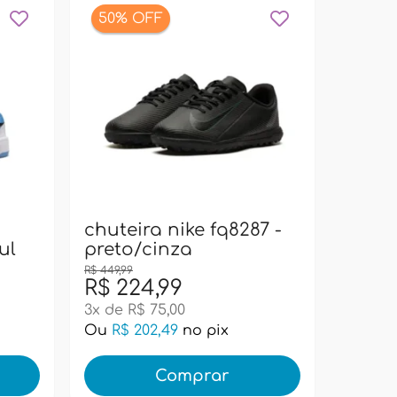
50% OFF
bolsa
pacif
super
chuteira nike fq8287 -
ul
preto/cinza
R$ 449,99
R$ 224,99
R$ 99
3x de R$ 75,00
Ou
R$ 202,49
no pix
Ou
R$ 
Comprar