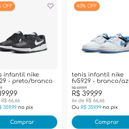
% OFF
43% OFF
s infantil nike
tenis infantil nike
29 - preto/branco
fv5929 - branco/az
99
R$ 699,99
399,99
R$ 399,99
 R$ 66,66
6x de R$ 66,66
$ 359,99
no pix
Ou
R$ 359,99
no pix
Comprar
Comprar