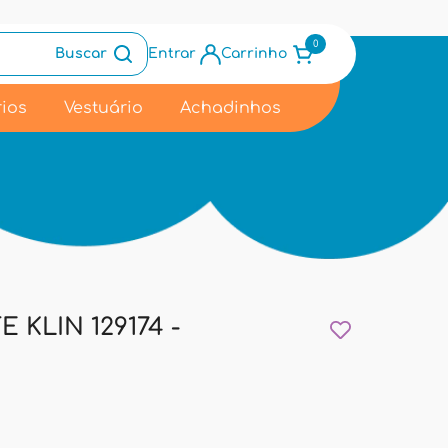
0
Buscar
Entrar
Carrinho
ios
Vestuário
Achadinhos
 KLIN 129174 -