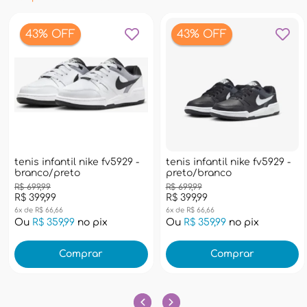
43% OFF
43% OFF
tenis infantil nike fv5929 -
tenis infantil nike fv5929 -
branco/preto
preto/branco
R$ 699,99
R$ 699,99
R$ 399,99
R$ 399,99
6x de R$ 66,66
6x de R$ 66,66
Ou
R$ 359,99
no pix
Ou
R$ 359,99
no pix
Comprar
Comprar