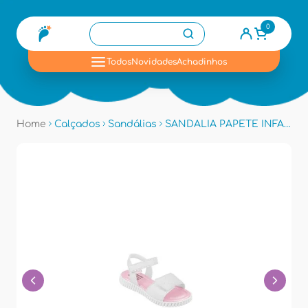
0
se
Todos
Novidades
Achadinhos
Home
Calçados
Sandálias
SANDALIA PAPETE INFANTIL PAMPILI 123260 - Branco