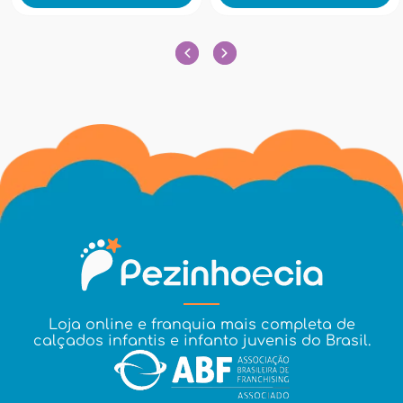
Loja online e franquia mais completa de
calçados infantis e infanto juvenis do Brasil.