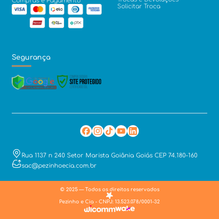
Compras e Pagamento
Solicitar Troca
Segurança
Rua 1137 n 240 Setor Marista Goiânia Goiás CEP 74.180-160
sac@pezinhoecia.com.br
© 2025 — Todos os direitos reservados
Pezinho e Cia - CNPJ: 13.523.078/0001-32