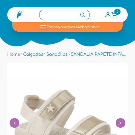
0
se
Todos
Novidades
Achadinhos
Home
Calçados
Sandálias
SANDALIA PAPETE INFANTIL KLIN 297035 - Off White Perolizado