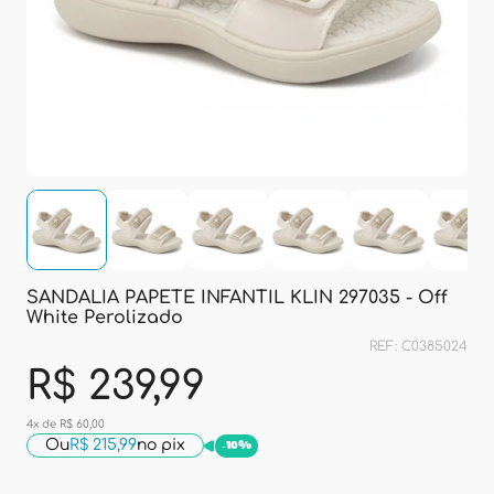
SANDALIA PAPETE INFANTIL KLIN 297035 - Off
White Perolizado
REF: C0385024
R$ 239,99
4x de R$ 60,00
Ou
R$ 215,99
no pix
-
10%