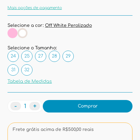
Mais opções de pagamento
Selecione a cor:
Off White Perolizado
Selecione o Tamanho:
24
25
27
28
29
31
32
Tabela de Medidas
-
+
Comprar
Frete grátis acima de R$500,00 reais