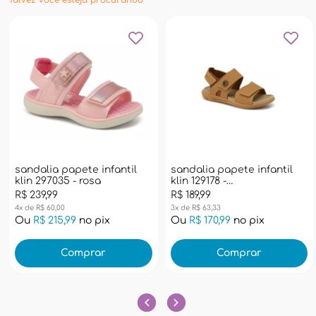
Talvez você esteja procurando
sandalia papete infantil
sandalia papete infantil
klin 297035 - rosa
klin 129178 -
capuccino/caramelo
R$ 239,99
R$ 189,99
4x de R$ 60,00
3x de R$ 63,33
Ou
R$ 215,99
no pix
Ou
R$ 170,99
no pix
Comprar
Comprar