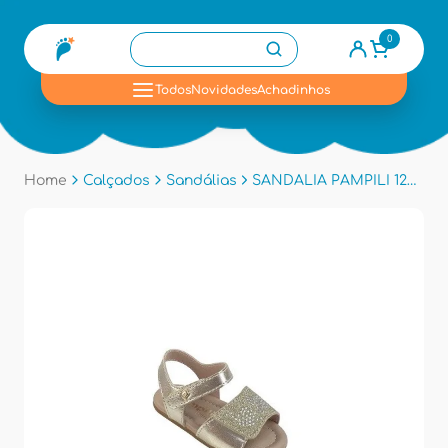
0
se
Todos
Novidades
Achadinhos
Home
Calçados
Sandálias
SANDALIA PAMPILI 122089 - Dourado