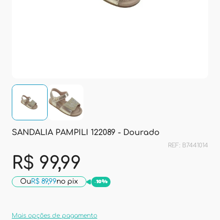
SANDALIA PAMPILI 122089 - Dourado
REF: B7441014
R$ 99,99
Ou
R$ 89,99
no pix
-
10%
Mais opções de pagamento