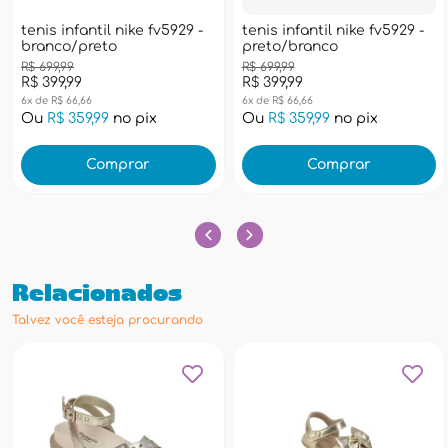
tenis infantil nike fv5929 -
tenis infantil nike fv5929 -
branco/preto
preto/branco
R$ 699,99
R$ 699,99
R$ 399,99
R$ 399,99
6x de R$ 66,66
6x de R$ 66,66
Ou
R$ 359,99
no pix
Ou
R$ 359,99
no pix
Comprar
Comprar
Relacionados
Talvez você esteja procurando