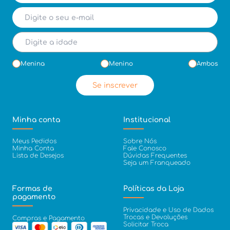
Menina
Menino
Ambos
Se inscrever
Minha conta
Institucional
Meus Pedidos
Sobre Nós
Minha Conta
Fale Conosco
Lista de Desejos
Dúvidas Frequentes
Seja um Franqueado
Formas de
Políticas da Loja
pagamento
Privacidade e Uso de Dados
Trocas e Devoluções
Compras e Pagamento
Solicitar Troca