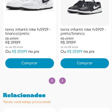
tenis infantil nike fv5929 -
tenis infantil nike fv5929 -
branco/preto
preto/branco
R$ 699,99
R$ 699,99
R$ 399,99
R$ 399,99
6x de R$ 66,66
6x de R$ 66,66
Ou
R$ 359,99
no pix
Ou
R$ 359,99
no pix
Comprar
Comprar
Relacionados
Talvez você esteja procurando