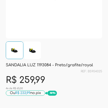
SANDALIA LUZ 1193084 - Preto/grafite/royal
REF: B5904025
R$ 259,99
4x de R$ 65,00
Ou
R$ 233,99
no pix
-
10%