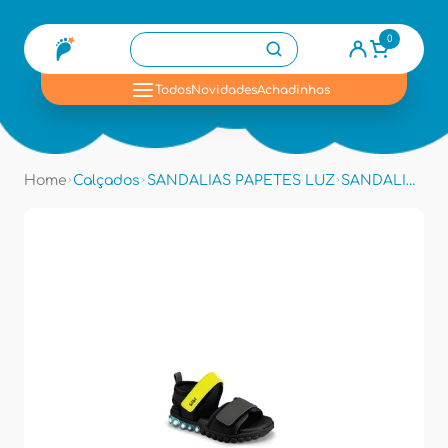
0
se
Todos
Novidades
Achadinhos
Home
Calçados
SANDALIAS PAPETES LUZ
SANDALIA LUZ 1193084 - Preto/grafite/royal