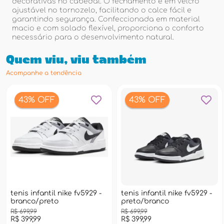
decorativas no cabedal. O fechamento é em velcro
ajustável no tornozelo, facilitando o calce fácil e
garantindo segurança. Confeccionada em material
macio e com solado flexível, proporciona o conforto
necessário para o desenvolvimento natural.
Quem viu, viu também
Acompanhe a tendência
43% OFF
43% OFF
tenis infantil nike fv5929 -
tenis infantil nike fv5929 -
branco/preto
preto/branco
R$ 699,99
R$ 699,99
R$ 399,99
R$ 399,99