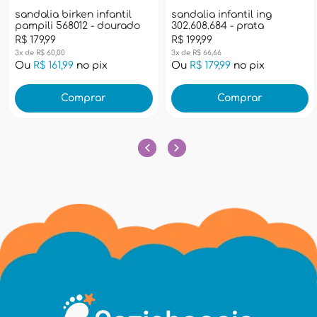
sandalia birken infantil
sandalia infantil ing
pampili 568012 - dourado
302.608.684 - prata
R$ 179,99
R$ 199,99
3x de R$ 60,00
3x de R$ 66,66
Ou
R$ 161,99
no pix
Ou
R$ 179,99
no pix
Comprar
Comprar