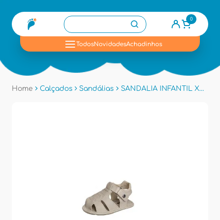
0
se
Todos
Novidades
Achadinhos
Home
Calçados
Sandálias
SANDALIA INFANTIL XUA XUA 101.054 - Areia