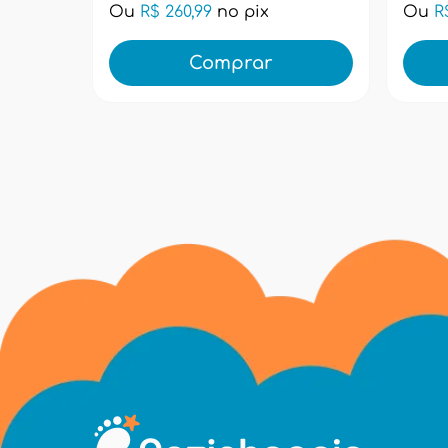
Ou
R$ 260,99
no pix
Ou
R
Comprar