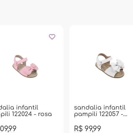
alia infantil
sandalia infantil
ili 122024 - rosa
pampili 122057 -
branco
09,99
R$ 99,99