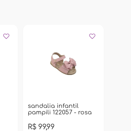
sanda
pampi
bran
sandalia infantil
pampili 122057 - rosa
R$ 99,99
R$ 99