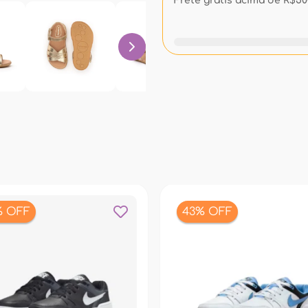
Frete grátis acima de R$500
% OFF
43% OFF