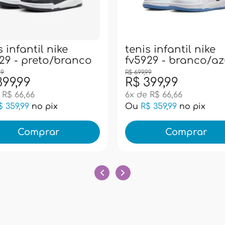
s infantil nike
tenis infantil nike
29 - preto/branco
fv5929 - branco/az
99
R$ 699,99
399,99
R$ 399,99
 R$ 66,66
6x de R$ 66,66
$ 359,99
no pix
Ou
R$ 359,99
no pix
Comprar
Comprar