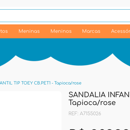
tos
Meninas
Meninos
Marcas
Acessór
NTIL TIP TOEY CB.PET1 - Tapioca/rose
SANDALIA INFANT
Tapioca/rose
REF: A7155026