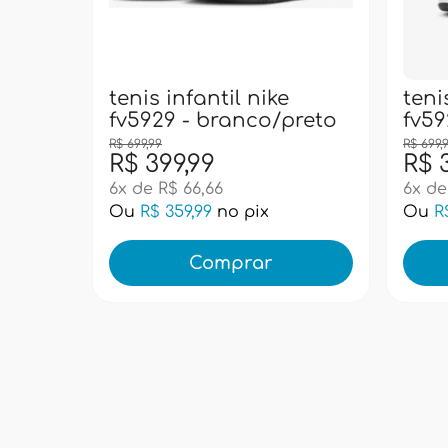
tenis infantil nike
teni
fv5929 - branco/preto
fv59
R$ 699,99
R$ 699,
R$ 399,99
R$ 
6x de R$ 66,66
6x de
Ou
R$ 359,99
no pix
Ou
R
Comprar