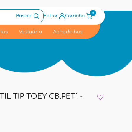
0
Buscar
Entrar
Carrinho
ios
Vestuário
Achadinhos
IL TIP TOEY CB.PET1 -