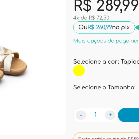
R$ 289,9
4x de R$ 72,50
Ou
R$ 260,99
no pix
Mais opções de pagame
Selecione a cor:
Tapio
Selecione o Tamanho:
-
+