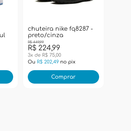
bolsa
pacif
super
chuteira nike fq8287 -
ul
preto/cinza
R$ 449,99
R$ 224,99
R$ 99
3x de R$ 75,00
Ou
R$ 202,49
no pix
Ou
R$ 
Comprar