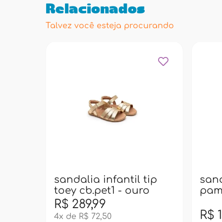
Relacionados
Talvez você esteja procurando
sandalia infantil tip
sand
toey cb.pet1 - ouro
pamp
R$ 289,99
R$ 1
4x de R$ 72,50