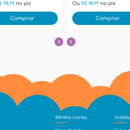
$ 98,99
no pix
Ou
R$ 89,99
no pix
Comprar
Comprar
Minha conta
Instit