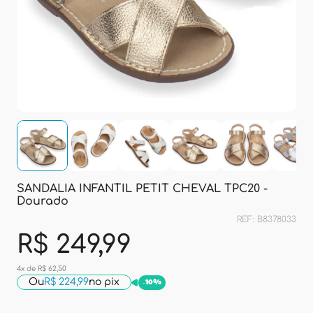
SANDALIA INFANTIL PETIT CHEVAL TPC20 -
Dourado
REF: B8378033
R$ 249,99
4x de R$ 62,50
Ou
R$ 224,99
no pix
-
10%