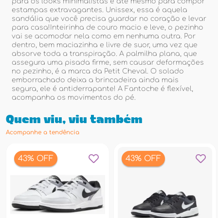
para os looks minimalistas e até mesmo para compor
estampas extravagantes. Unissex, essa é aquela
sandália que você precisa guardar no coração e levar
para casa!Inteirinha de couro macio e leve, o pezinho
vai se acomodar nela como em nenhuma outra. Por
dentro, bem maciazinha e livre de suor, uma vez que
absorve toda a transpiração. A palmilha plana, que
assegura uma pisada firme, sem causar deformações
no pezinho, é a marca da Petit Cheval. O solado
emborrachado deixa a brincadeira ainda mais
segura, ele é antiderrapante! A Fantoche é flexível,
acompanha os movimentos do pé.
Quem viu, viu também
Acompanhe a tendência
43% OFF
43% OFF