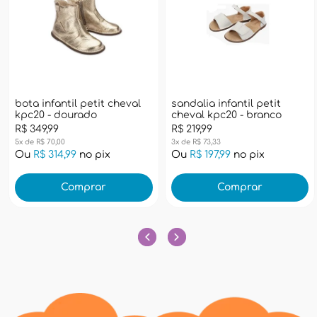
bota infantil petit cheval
sandalia infantil petit
kpc20 - dourado
cheval kpc20 - branco
R$ 349,99
R$ 219,99
5x de R$ 70,00
3x de R$ 73,33
Ou
R$ 314,99
no pix
Ou
R$ 197,99
no pix
Comprar
Comprar