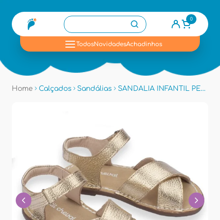
0
se
Todos
Novidades
Achadinhos
Home
Calçados
Sandálias
SANDALIA INFANTIL PETIT CHEVAL TPC20 - Dourado