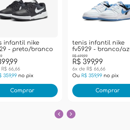
s infantil nike
tenis infantil nike
29 - preto/branco
fv5929 - branco/az
99
R$ 699,99
399,99
R$ 399,99
 R$ 66,66
6x de R$ 66,66
$ 359,99
no pix
Ou
R$ 359,99
no pix
Comprar
Comprar