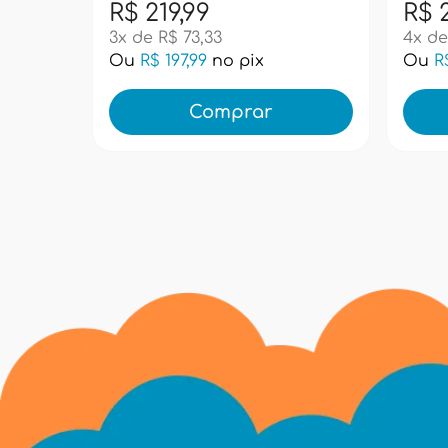
R$ 219,99
R$ 
3x de R$ 73,33
4x de
Ou
R$ 197,99
no pix
Ou
R
Comprar