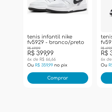
tenis infantil nike
teni
fv5929 - branco/preto
fv59
R$ 699,99
R$ 699,
R$ 399,99
R$ 
6x de R$ 66,66
6x de
Ou
R$ 359,99
no pix
Ou
R
Comprar