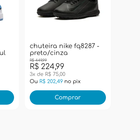
bolsa
pacif
super
chuteira nike fq8287 -
ul
preto/cinza
R$ 449,99
R$ 224,99
R$ 99
3x de R$ 75,00
Ou
R$ 202,49
no pix
Ou
R$ 
Comprar