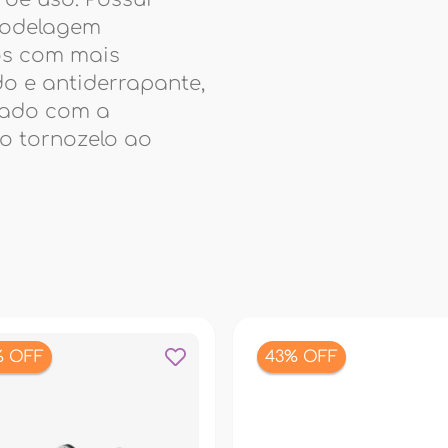
modelagem
os com mais
o e antiderrapante,
tado com a
do tornozelo ao
% OFF
43% OFF