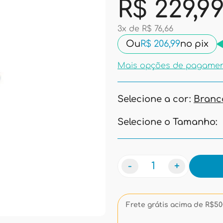
R$ 229,9
3x de R$ 76,66
Ou
R$ 206,99
no pix
Mais opções de pagame
Selecione a cor:
Branc
Selecione o Tamanho:
-
+
Frete grátis acima de R$500