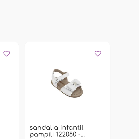
sanda
pampi
bran
sandalia infantil
pampili 122080 -