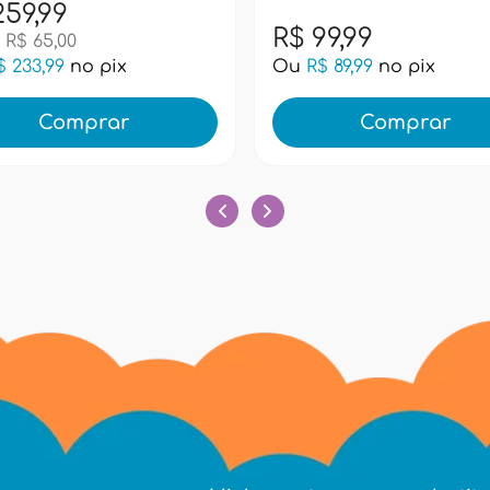
branco
259,99
R$ 99,99
 R$ 65,00
$ 233,99
no pix
Ou
R$ 89,99
no pix
Comprar
Comprar