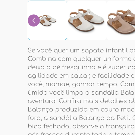
Se você quer um sapato infantil p
Combina com qualquer uniforme o
deixa o pé fresquinho e é super co
agilidade em calçar, e facilidade 
você, mamãe, ganhar tempo. Com
úmido você limpa a sandália Bal
aventura! Confira mais detalhes 
Balanço produzida em couro maci
fora, a sandália Balanço da Petit 
bico fechado, absorve a transpi
pés frescos durante todo o tempo