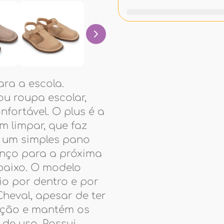
ara a escola.
u roupa escolar,
nfortável. O plus é a
em limpar, que faz
 um simples pano
anço para a próxima
abaixo. O modelo
o por dentro e por
Cheval, apesar de ter
ração e mantém os
 de uso. Possui