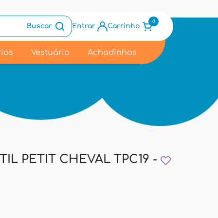
0
Buscar
Entrar
Carrinho
ios
Vestuário
Achadinhos
IL PETIT CHEVAL TPC19 -