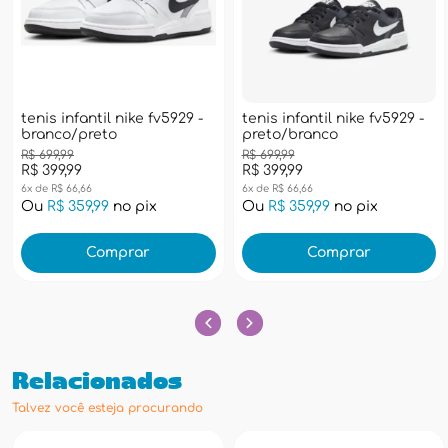
tenis infantil nike fv5929 -
tenis infantil nike fv5929 -
branco/preto
preto/branco
R$ 699,99
R$ 699,99
R$ 399,99
R$ 399,99
6x de R$ 66,66
6x de R$ 66,66
Ou
R$ 359,99
no pix
Ou
R$ 359,99
no pix
Comprar
Comprar
Relacionados
Talvez você esteja procurando