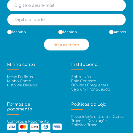
Menina
Menino
Ambos
Se inscrever
Minha conta
Institucional
Meus Pedidos
Sobre Nós
Minha Conta
Fale Conosco
Lista de Desejos
Dúvidas Frequentes
Seja um Franqueado
Formas de
Políticas da Loja
pagamento
Privacidade e Uso de Dados
Trocas e Devoluções
Compras e Pagamento
Solicitar Troca