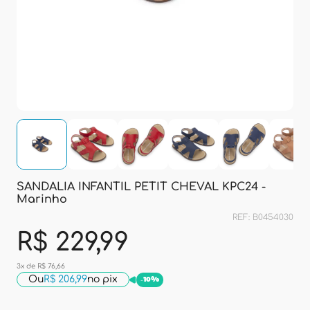
SANDALIA INFANTIL PETIT CHEVAL KPC24 -
Marinho
REF: B0454030
R$ 229,99
3x de R$ 76,66
Ou
R$ 206,99
no pix
-
10%