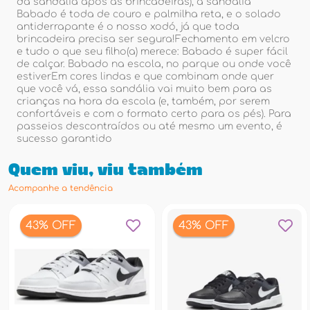
da sandália após as brincadeiras), a sandália
Babado é toda de couro e palmilha reta, e o solado
antiderrapante é o nosso xodó, já que toda
brincadeira precisa ser segura!Fechamento em velcro
e tudo o que seu filho(a) merece: Babado é super fácil
de calçar. Babado na escola, no parque ou onde você
estiverEm cores lindas e que combinam onde quer
que você vá, essa sandália vai muito bem para as
crianças na hora da escola (e, também, por serem
confortáveis e com o formato certo para os pés). Para
passeios descontraídos ou até mesmo um evento, é
sucesso garantido
Quem viu, viu também
Acompanhe a tendência
43% OFF
43% OFF