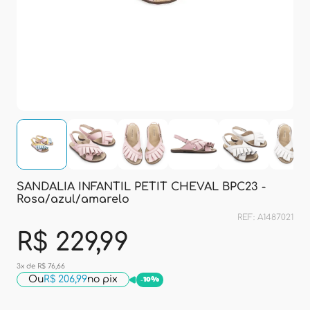
SANDALIA INFANTIL PETIT CHEVAL BPC23 -
Rosa/azul/amarelo
REF: A1487021
R$ 229,99
3x de R$ 76,66
Ou
R$ 206,99
no pix
-
10%