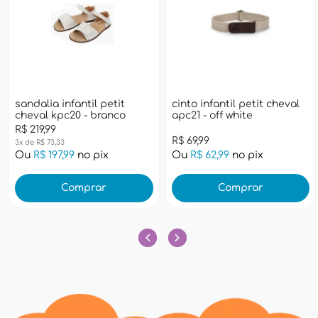
sandalia infantil petit
cinto infantil petit cheval
cheval kpc20 - branco
apc21 - off white
R$ 219,99
R$ 69,99
3x de R$ 73,33
Ou
R$ 197,99
no pix
Ou
R$ 62,99
no pix
Comprar
Comprar