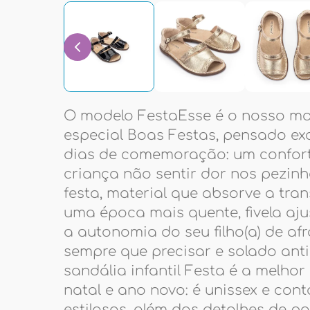
O modelo FestaEsse é o nosso mo
especial Boas Festas, pensado ex
dias de comemoração: um conforto
criança não sentir dor nos pezin
festa, material que absorve a tran
uma época mais quente, fivela aju
a autonomia do seu filho(a) de af
sempre que precisar e solado ant
sandália infantil Festa é a melhor
natal e ano novo: é unissex e cont
estilosas, além dos detalhes de p