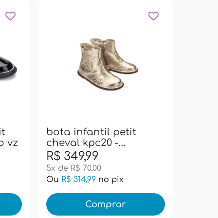
cinto 
cheva
white
it
bota infantil petit
o vz
cheval kpc20 -
dourado
R$ 349,99
R$ 69
5x de R$ 70,00
Ou
R$ 314,99
no pix
Ou
R$ 
Comprar