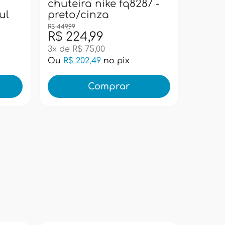
super
chuteira nike fq8287 -
ul
preto/cinza
R$ 449,99
R$ 224,99
R$ 99
3x de R$ 75,00
Ou
R$ 202,49
no pix
Ou
R$ 
Comprar