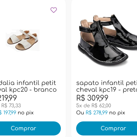
alia infantil petit
sapato infantil pet
al kpc20 - branco
cheval kpc19 - pret
19,99
R$ 309,99
 R$ 73,33
5x de R$ 62,00
$ 197,99
no pix
Ou
R$ 278,99
no pix
Comprar
Comprar