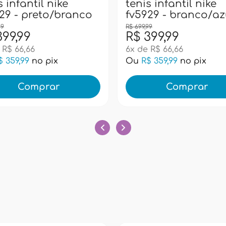
s infantil nike
tenis infantil nike
29 - preto/branco
fv5929 - branco/az
99
R$ 699,99
399,99
R$ 399,99
 R$ 66,66
6x de R$ 66,66
$ 359,99
no pix
Ou
R$ 359,99
no pix
Comprar
Comprar