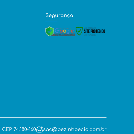
Segurança
 CEP 74.180-160
sac@pezinhoecia.com.br