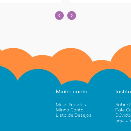
Minha conta
Instit
Meus Pedidos
Sobre 
Minha Conta
Fale C
Lista de Desejos
Dúvida
Seja u