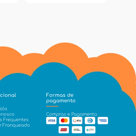
ucional
Formas de
pagamento
Nós
onosco
Compras e Pagamento
s Frequentes
m Franqueado