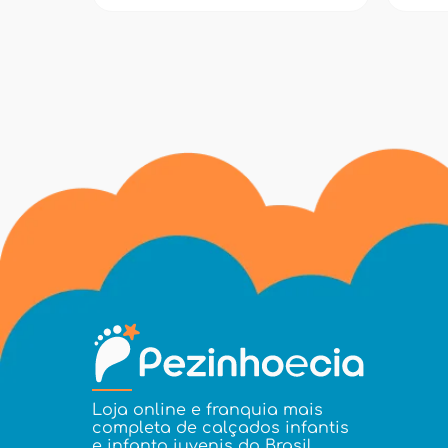
Loja online e franquia mais
completa de calçados infantis
e infanto juvenis do Brasil.