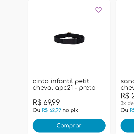
cinto infantil petit
sand
cheval apc21 - preto
chev
R$ 2
R$ 69,99
3x de
Ou
R$ 62,99
no pix
Ou
R
Comprar