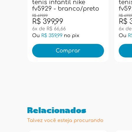
tenis infantil nike
teni
fv5929 - branco/preto
fv59
R$ 699,99
R$ 699,
R$ 399,99
R$ 
6x de R$ 66,66
6x de
Ou
R$ 359,99
no pix
Ou
R
Comprar
Relacionados
Talvez você esteja procurando