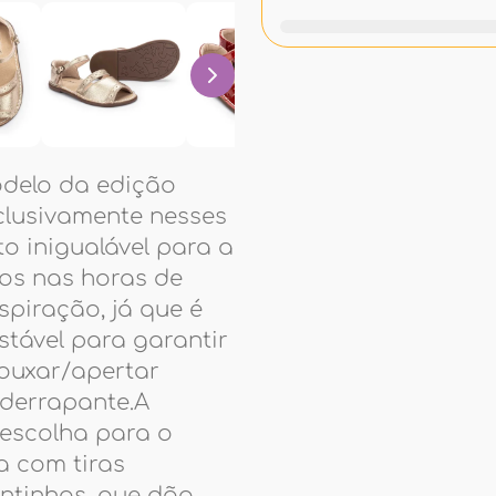
delo da edição
clusivamente nesses
 inigualável para a
hos nas horas de
spiração, já que é
stável para garantir
rouxar/apertar
iderrapante.A
 escolha para o
a com tiras
ontinhos, que dão