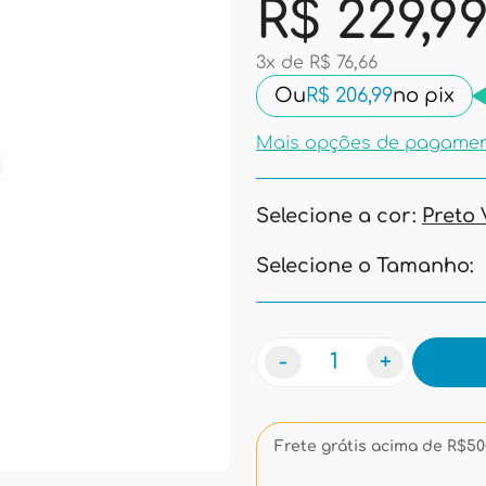
R$ 229,9
3x de R$ 76,66
Ou
R$ 206,99
no pix
Mais opções de pagame
Selecione a cor:
Preto 
Selecione o Tamanho:
-
+
Frete grátis acima de R$500