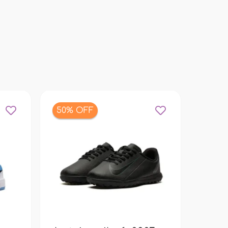
50% OFF
bolsa
pacif