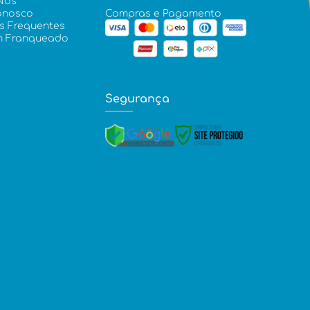
Nós
onosco
Compras e Pagamento
s Frequentes
m Franqueado
Segurança