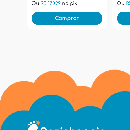
Ou
R$ 170,99
no pix
Ou
R
Comprar