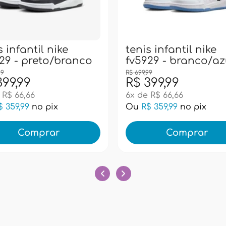
s infantil nike
tenis infantil nike
29 - preto/branco
fv5929 - branco/az
99
R$ 699,99
399,99
R$ 399,99
 R$ 66,66
6x de R$ 66,66
$ 359,99
no pix
Ou
R$ 359,99
no pix
Comprar
Comprar