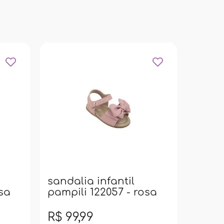
sanda
pampi
bran
sandalia infantil
osa
pampili 122057 - rosa
R$ 99,99
R$ 99