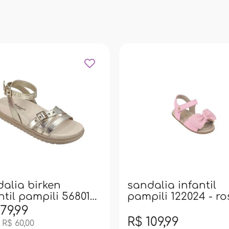
alia birken
sandalia infantil
ntil pampili 568012
pampili 122024 - r
ourado
79,99
R$ 109,99
 R$ 60,00