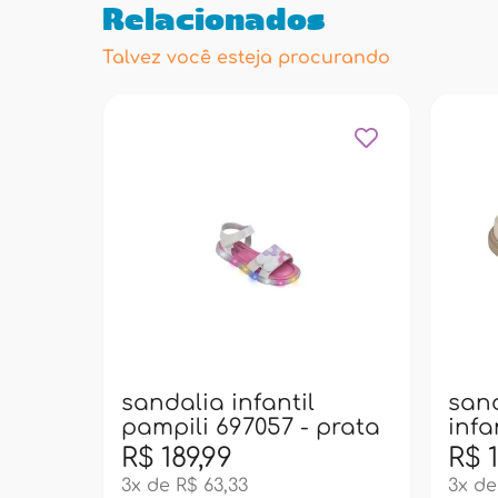
Relacionados
Talvez você esteja procurando
sandalia infantil
sand
pampili 697057 - prata
infa
- d
R$ 189,99
R$ 1
3x de R$ 63,33
3x de