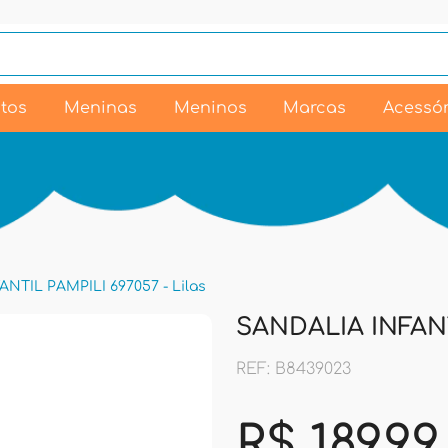
tos
Meninas
Meninos
Marcas
Acessór
NTIL PAMPILI 697057 - Lilas
SANDALIA INFANTI
REF: B8439023
R$ 189,99