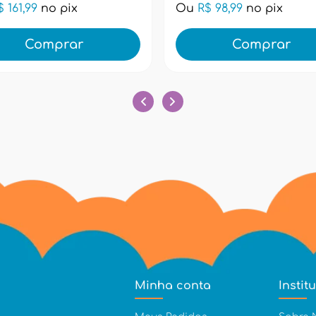
$ 161,99
no pix
Ou
R$ 98,99
no pix
Comprar
Comprar
Minha conta
Instit