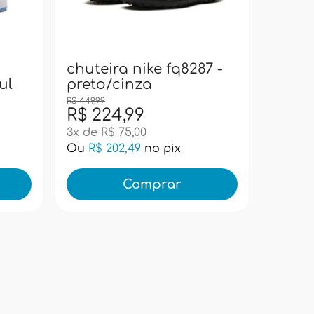
bolsa
pacif
super
chuteira nike fq8287 -
ul
preto/cinza
R$ 449,99
R$ 224,99
R$ 99
3x de R$ 75,00
Ou
R$ 202,49
no pix
Ou
R$ 
Comprar