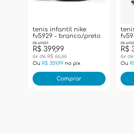
tenis infantil nike
teni
fv5929 - branco/preto
fv59
R$ 699,99
R$ 699,
R$ 399,99
R$ 
6x de R$ 66,66
6x de
Ou
R$ 359,99
no pix
Ou
R
Comprar