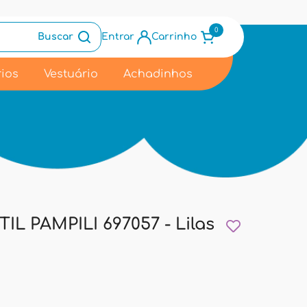
0
Buscar
Entrar
Carrinho
ios
Vestuário
Achadinhos
L PAMPILI 697057 - Lilas