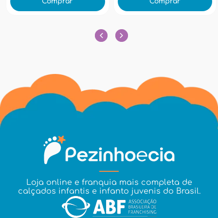
Comprar
Comprar
Loja online e franquia mais completa de
calçados infantis e infanto juvenis do Brasil.