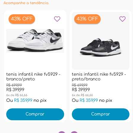
Acompanhe a tendência
43% OFF
43% OFF
tenis infantil nike fv5929 -
tenis infantil nike fv5929 -
branco/preto
preto/branco
R$ 699,99
R$ 699,99
R$ 399,99
R$ 399,99
6x de R$ 66,66
6x de R$ 66,66
Ou
R$ 359,99
no pix
Ou
R$ 359,99
no pix
Comprar
Comprar