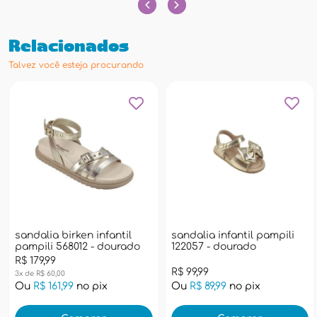
Relacionados
Talvez você esteja procurando
sandalia birken infantil
sandalia infantil pampili
pampili 568012 - dourado
122057 - dourado
R$ 179,99
R$ 99,99
3x de R$ 60,00
Ou
R$ 161,99
no pix
Ou
R$ 89,99
no pix