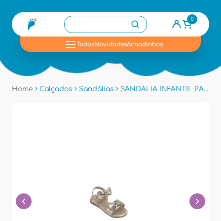
0
se
Todos
Novidades
Achadinhos
Home
Calçados
Sandálias
SANDALIA INFANTIL PAMPILI 642098 - Dourado