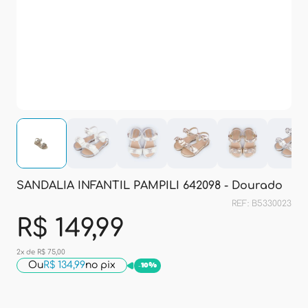
SANDALIA INFANTIL PAMPILI 642098 - Dourado
REF: B5330023
R$ 149,99
2x de R$ 75,00
Ou
R$ 134,99
no pix
-
10%