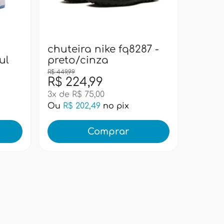
bolsa
pacif
super
chuteira nike fq8287 -
ul
preto/cinza
R$ 449,99
R$ 224,99
R$ 99
3x de R$ 75,00
Ou
R$ 202,49
no pix
Ou
R$ 
Comprar