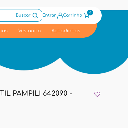
0
Buscar
Entrar
Carrinho
ios
Vestuário
Achadinhos
IL PAMPILI 642090 -