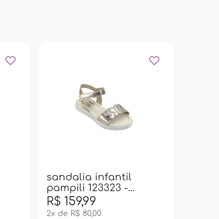
sanda
pampi
dour
sandalia infantil
pampili 123323 -
dourado
R$ 159,99
R$ 17
2x de R$ 80,00
3x de R