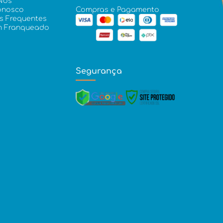
Nós
onosco
Compras e Pagamento
s Frequentes
m Franqueado
Segurança