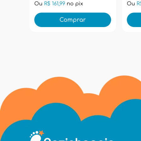
Ou
R$ 161,99
no pix
Ou
R
Comprar