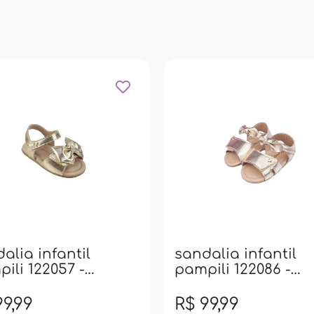
alia infantil
sandalia infantil
ili 122057 -
pampili 122086 -
rado
dourado
99,99
R$ 99,99