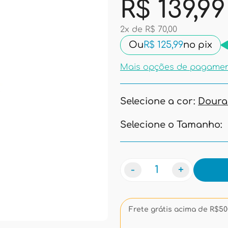
R$ 139,99
2x de R$ 70,00
Ou
R$ 125,99
no pix
Mais opções de pagame
Selecione a cor:
Dour
Selecione o Tamanho:
-
+
Frete grátis acima de R$500