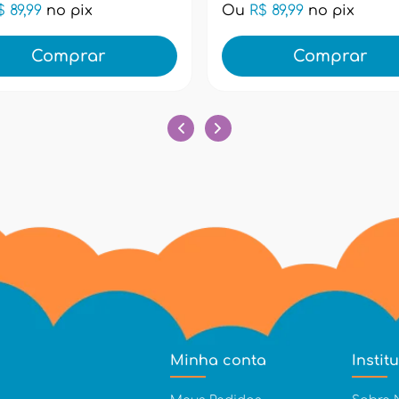
$ 89,99
no pix
Ou
R$ 89,99
no pix
Comprar
Comprar
Minha conta
Instit