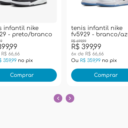
s infantil nike
tenis infantil nike
29 - preto/branco
fv5929 - branco/az
99
R$ 699,99
399,99
R$ 399,99
 R$ 66,66
6x de R$ 66,66
$ 359,99
no pix
Ou
R$ 359,99
no pix
Comprar
Comprar