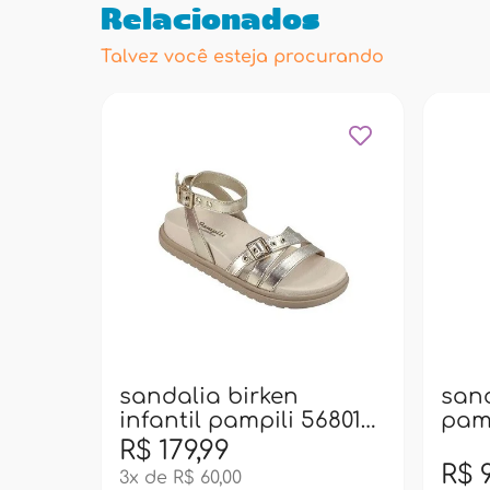
Relacionados
Talvez você esteja procurando
sandalia birken
sand
infantil pampili 568012
pamp
- dourado
dou
R$ 179,99
R$ 
3x de R$ 60,00