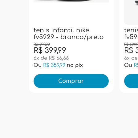
tenis infantil nike
teni
fv5929 - branco/preto
fv59
R$ 699,99
R$ 699,
R$ 399,99
R$ 
6x de R$ 66,66
6x de
Ou
R$ 359,99
no pix
Ou
R
Comprar