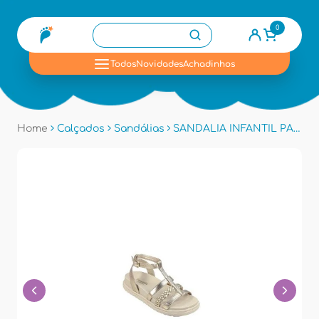
0
se
Todos
Novidades
Achadinhos
Home
Calçados
Sandálias
SANDALIA INFANTIL PAMPILI 568035 - Dourado