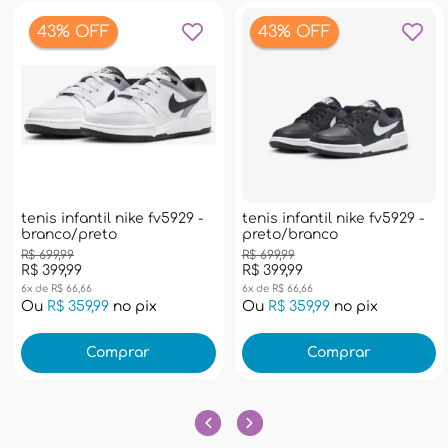
43% OFF
43% OFF
tenis infantil nike fv5929 -
tenis infantil nike fv5929 -
branco/preto
preto/branco
R$ 699,99
R$ 699,99
R$ 399,99
R$ 399,99
6x de R$ 66,66
6x de R$ 66,66
Ou
R$ 359,99
no pix
Ou
R$ 359,99
no pix
Comprar
Comprar