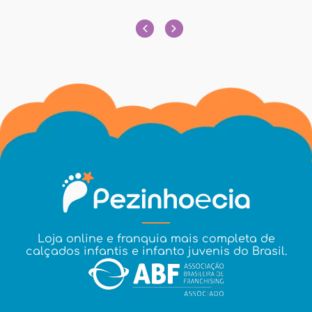
Loja online e franquia mais completa de
calçados infantis e infanto juvenis do Brasil.