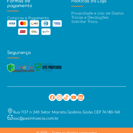
Formas de
Políticas da Loja
pagamento
Privacidade e Uso de Dados
Trocas e Devoluções
Compras e Pagamento
Solicitar Troca
Segurança
Rua 1137 n 240 Setor Marista Goiânia Goiás CEP 74.180-160
sac@pezinhoecia.com.br
© 2025 — Todos os direitos reservados