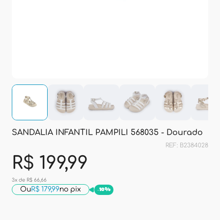
SANDALIA INFANTIL PAMPILI 568035 - Dourado
REF: B2384028
R$ 199,99
3x de R$ 66,66
Ou
R$ 179,99
no pix
-
10%