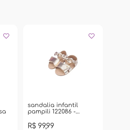
sanda
pampi
sandalia infantil
osa
pampili 122086 -
dourado
R$ 99,99
R$ 99