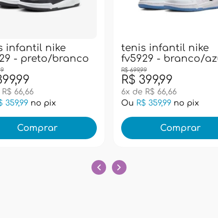
s infantil nike
tenis infantil nike
29 - preto/branco
fv5929 - branco/az
99
R$ 699,99
399,99
R$ 399,99
 R$ 66,66
6x de R$ 66,66
$ 359,99
no pix
Ou
R$ 359,99
no pix
Comprar
Comprar