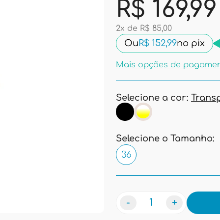
R$ 169,99
2x de R$ 85,00
Ou
R$ 152,99
no pix
Mais opções de pagame
Selecione a cor:
Trans
Selecione o Tamanho:
36
-
+