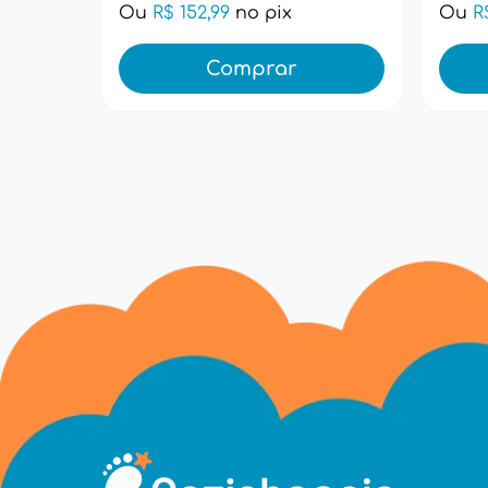
Ou
R$ 152,99
no pix
Ou
R
Comprar