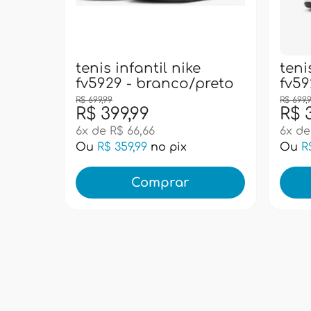
tenis infantil nike
teni
fv5929 - branco/preto
fv59
R$ 699,99
R$ 699,
R$ 399,99
R$ 
6x de R$ 66,66
6x de
Ou
R$ 359,99
no pix
Ou
R
Comprar