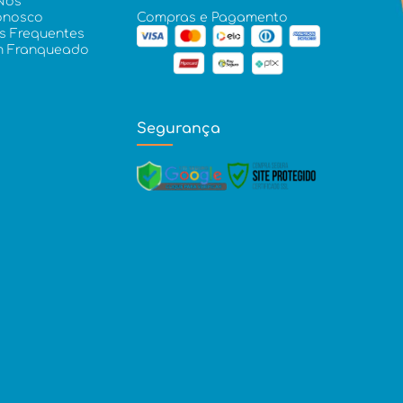
Nós
onosco
Compras e Pagamento
s Frequentes
m Franqueado
Segurança