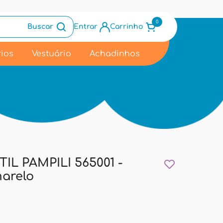
0
Buscar
Entrar
Carrinho
ios
Vestuário
Achadinhos
IL PAMPILI 565001 -
arelo