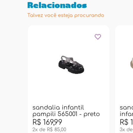
Relacionados
Talvez você esteja procurando
sandalia infantil
sand
pampili 565001 - preto
infa
- d
R$ 169,99
R$ 1
2x de R$ 85,00
3x de