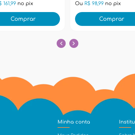
$ 161,99
no pix
Ou
R$ 98,99
no pix
Comprar
Comprar
Minha conta
Instit