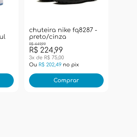
bolsa
pacif
super
chuteira nike fq8287 -
ul
preto/cinza
R$ 449,99
R$ 224,99
R$ 99
3x de R$ 75,00
Ou
R$ 202,49
no pix
Ou
R$ 
Comprar