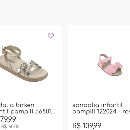
alia birken
sandalia infantil
ntil pampili 568012
pampili 122024 - r
ourado
79,99
R$ 109,99
 R$ 60,00