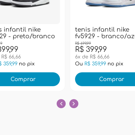
s infantil nike
tenis infantil nike
29 - preto/branco
fv5929 - branco/az
99
R$ 699,99
399,99
R$ 399,99
 R$ 66,66
6x de R$ 66,66
$ 359,99
no pix
Ou
R$ 359,99
no pix
Comprar
Comprar