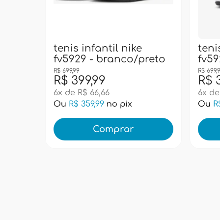
tenis infantil nike
teni
fv5929 - branco/preto
fv59
R$ 699,99
R$ 699,
R$ 399,99
R$ 
6x de R$ 66,66
6x de
Ou
R$ 359,99
no pix
Ou
R
Comprar