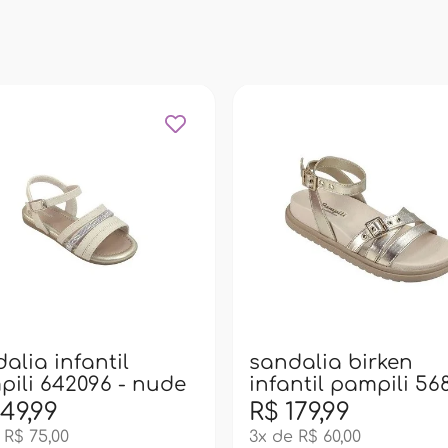
alia infantil
sandalia birken
ili 642096 - nude
infantil pampili 56
- dourado
149,99
R$ 179,99
 R$ 75,00
3x de R$ 60,00