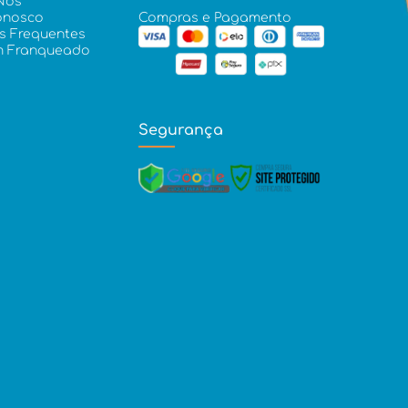
Nós
onosco
Compras e Pagamento
s Frequentes
m Franqueado
Segurança