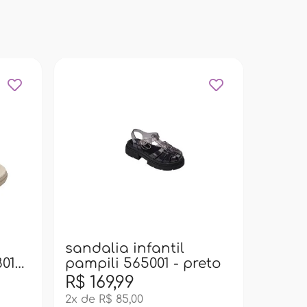
sanda
pampi
trans
sandalia infantil
8012
pampili 565001 - preto
R$ 169,99
R$ 16
2x de R$ 85,00
2x de R