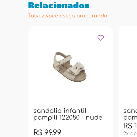
Relacionados
Talvez você esteja procurando
sandalia infantil
sand
pampili 122080 - nude
pamp
R$ 
R$ 99,99
2x de