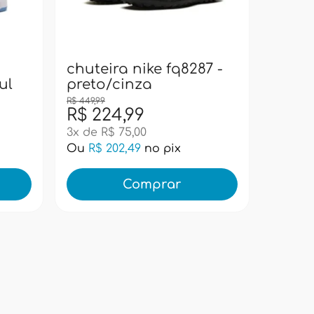
bolsa
pacif
super
chuteira nike fq8287 -
ul
preto/cinza
R$ 449,99
R$ 224,99
R$ 99
3x de R$ 75,00
Ou
R$ 202,49
no pix
Ou
R$ 
Comprar