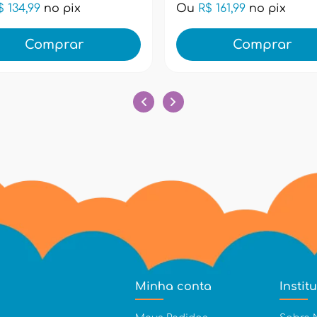
$ 134,99
no pix
Ou
R$ 161,99
no pix
Comprar
Comprar
Minha conta
Instit