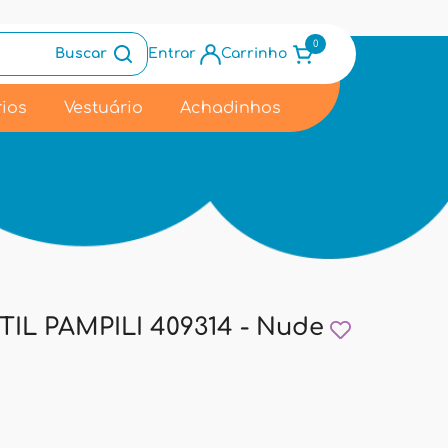
0
Buscar
Entrar
Carrinho
ios
Vestuário
Achadinhos
IL PAMPILI 409314 - Nude