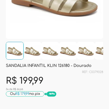
SANDALIA INFANTIL KLIN 126180 - Dourado
REF: C0379028
R$ 199,99
3x de R$ 66,66
Ou
R$ 179,99
no pix
-
10%