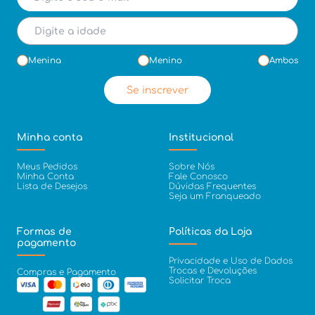
Menina
Menino
Ambos
Se inscrever
Minha conta
Institucional
Meus Pedidos
Sobre Nós
Minha Conta
Fale Conosco
Lista de Desejos
Dúvidas Frequentes
Seja um Franqueado
Formas de
Políticas da Loja
pagamento
Privacidade e Uso de Dados
Trocas e Devoluções
Compras e Pagamento
Solicitar Troca