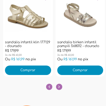
sandalia infantil klin 177129
sandalia birken infantil
- dourado
pampili 568012 - dourado
R$ 179,99
R$ 179,99
3x de R$ 60,00
3x de R$ 60,00
Ou
R$ 161,99
no pix
Ou
R$ 161,99
no pix
Comprar
Comprar