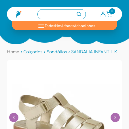
0
se
Todos
Novidades
Achadinhos
Home
Calçados
Sandálias
SANDALIA INFANTIL KLIN 126180 - Dourado