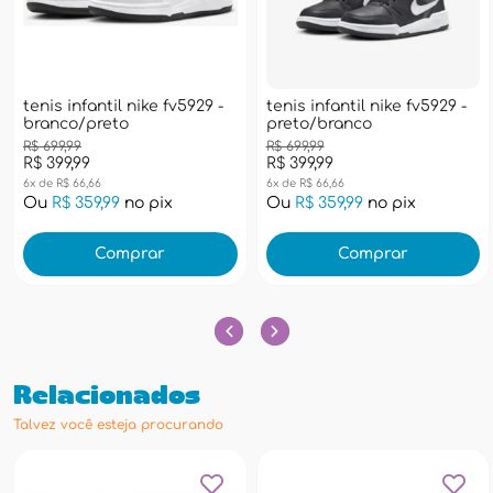
tenis infantil nike fv5929 -
tenis infantil nike fv5929 -
branco/preto
preto/branco
R$ 699,99
R$ 699,99
R$ 399,99
R$ 399,99
6x de R$ 66,66
6x de R$ 66,66
Ou
R$ 359,99
no pix
Ou
R$ 359,99
no pix
Comprar
Comprar
Relacionados
Talvez você esteja procurando