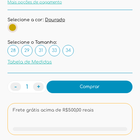
Mais opções de pagamento
Selecione a cor:
Dourado
Selecione o Tamanho:
28
29
31
33
34
Tabela de Medidas
-
+
Comprar
Frete grátis acima de R$500,00 reais