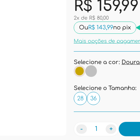
R$ 159,99
2x de R$ 80,00
Ou
R$ 143,99
no pix
Mais opções de pagame
Selecione a cor:
Dour
Selecione o Tamanho:
28
36
-
+