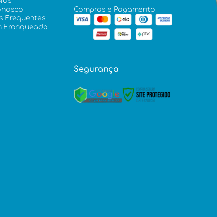
Nós
onosco
Compras e Pagamento
s Frequentes
m Franqueado
Segurança