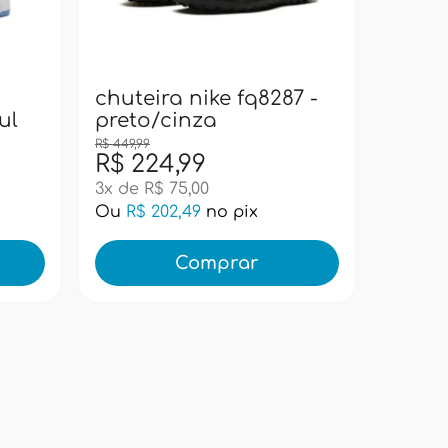
bolsa
pacif
super
chuteira nike fq8287 -
ul
preto/cinza
R$ 449,99
R$ 224,99
R$ 99
3x de R$ 75,00
Ou
R$ 202,49
no pix
Ou
R$ 
Comprar