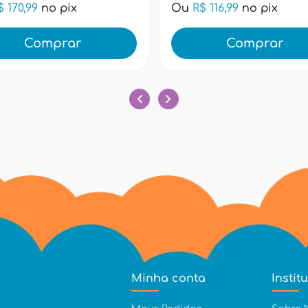
$ 170,99
no pix
Ou
R$ 116,99
no pix
Comprar
Comprar
Minha conta
Instit