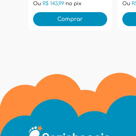
Ou
R$ 143,99
no pix
Ou
R
Comprar