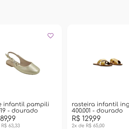
 infantil pampili
rasteira infantil in
19 - dourado
400.001 - dourado
89,99
R$ 129,99
 R$ 63,33
2x de R$ 65,00