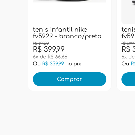
tenis infantil nike
teni
fv5929 - branco/preto
fv59
R$ 699,99
R$ 699,
R$ 399,99
R$ 
6x de R$ 66,66
6x de
Ou
R$ 359,99
no pix
Ou
R
Comprar