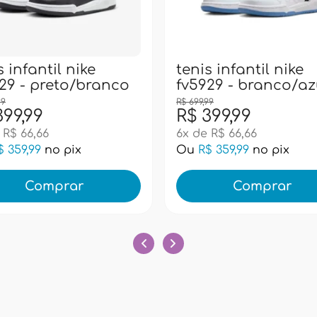
s infantil nike
tenis infantil nike
29 - preto/branco
fv5929 - branco/az
99
R$ 699,99
399,99
R$ 399,99
 R$ 66,66
6x de R$ 66,66
$ 359,99
no pix
Ou
R$ 359,99
no pix
Comprar
Comprar