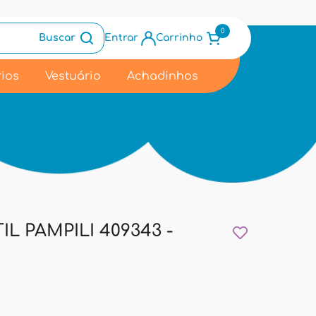
0
Buscar
Entrar
Carrinho
ios
Vestuário
Achadinhos
IL PAMPILI 409343 -