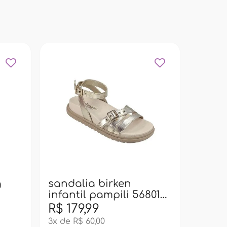
sanda
pampi
dour
g
sandalia birken
infantil pampili 568012
- dourado
R$ 179,99
R$ 99
3x de R$ 60,00