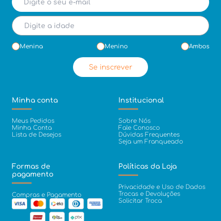
Menina
Menino
Ambos
Se inscrever
Minha conta
Institucional
Meus Pedidos
Sobre Nós
Minha Conta
Fale Conosco
Lista de Desejos
Dúvidas Frequentes
Seja um Franqueado
Formas de
Políticas da Loja
pagamento
Privacidade e Uso de Dados
Trocas e Devoluções
Compras e Pagamento
Solicitar Troca