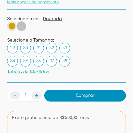
Mais opções de pagamento
Selecione a cor:
Dourado
Selecione o Tamanho:
29
30
31
32
33
34
35
36
37
38
Tabela de Medidas
-
+
Comprar
Frete grátis acima de R$500,00 reais