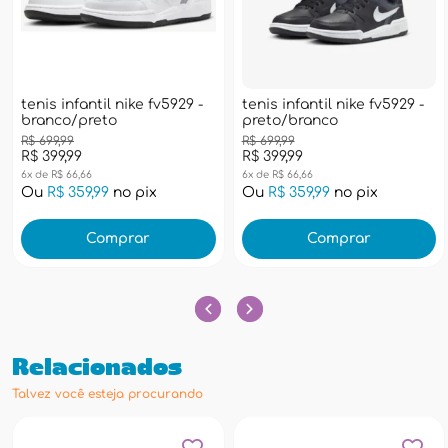
tenis infantil nike fv5929 -
tenis infantil nike fv5929 -
branco/preto
preto/branco
R$ 699,99
R$ 699,99
R$ 399,99
R$ 399,99
6x de R$ 66,66
6x de R$ 66,66
Ou
R$ 359,99
no pix
Ou
R$ 359,99
no pix
Comprar
Comprar
Relacionados
Talvez você esteja procurando