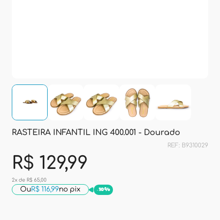
RASTEIRA INFANTIL ING 400.001 - Dourado
REF: B9310029
R$ 129,99
2x de R$ 65,00
Ou
R$ 116,99
no pix
-
10%