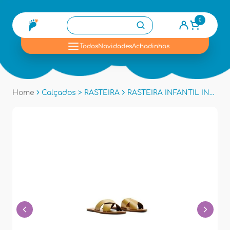
0
se
Todos
Novidades
Achadinhos
Home
Calçados > RASTEIRA
RASTEIRA INFANTIL ING 400.001 - Dourado