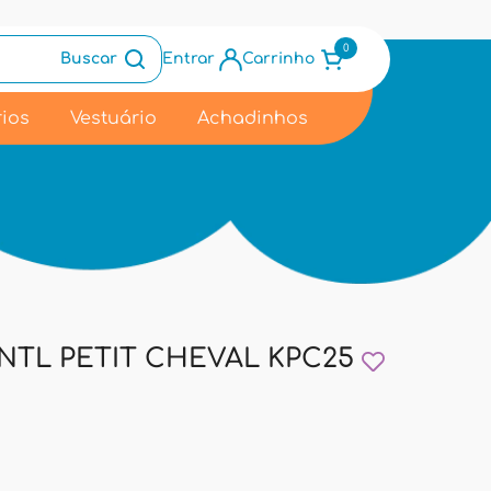
0
Buscar
Entrar
Carrinho
ios
Vestuário
Achadinhos
NTL PETIT CHEVAL KPC25