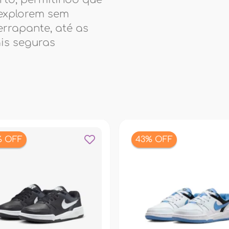
explorem sem
rrapante, até as
is seguras
% OFF
43% OFF