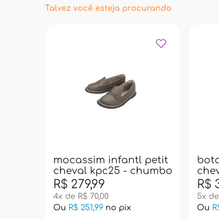
Talvez você esteja procurando
mocassim infantl petit
bota
cheval kpc25 - chumbo
chev
dou
R$ 279,99
R$ 
4x de R$ 70,00
5x de
Ou
R$ 251,99
no pix
Ou
R