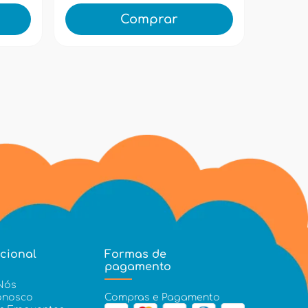
Comprar
ucional
Formas de
pagamento
Nós
onosco
Compras e Pagamento