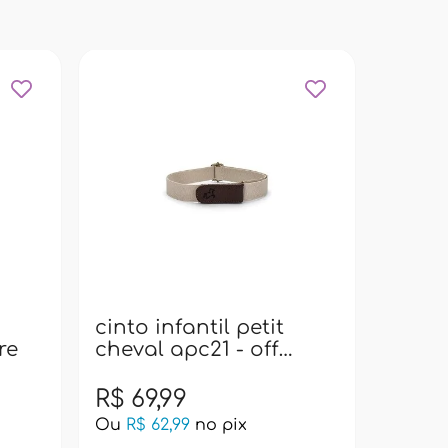
cinto 
cheva
cinto infantil petit
re
cheval apc21 - off
white
R$ 69,99
R$ 69
Ou
R$ 62,99
no pix
Ou
R$ 