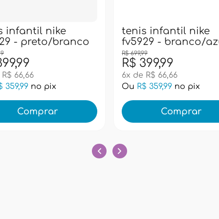
s infantil nike
tenis infantil nike
29 - preto/branco
fv5929 - branco/az
99
R$ 699,99
399,99
R$ 399,99
 R$ 66,66
6x de R$ 66,66
$ 359,99
no pix
Ou
R$ 359,99
no pix
Comprar
Comprar