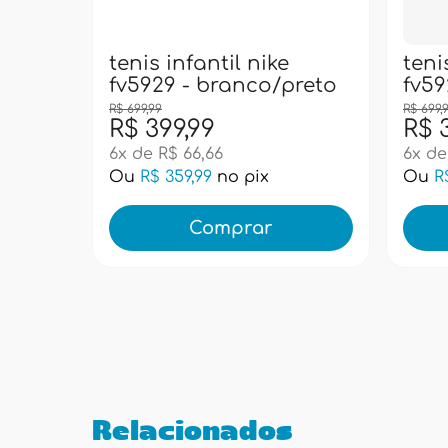
tenis infantil nike
teni
fv5929 - branco/preto
fv59
R$ 699,99
R$ 699,
R$ 399,99
R$ 
6x de R$ 66,66
6x de
Ou
R$ 359,99
no pix
Ou
R
Comprar
Relacionados