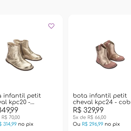
 infantil petit
bota infantil petit
al kpc20 -
cheval kpc24 - cob
rado
349,99
R$ 329,99
 R$ 70,00
5x de R$ 66,00
$ 314,99
no pix
Ou
R$ 296,99
no pix