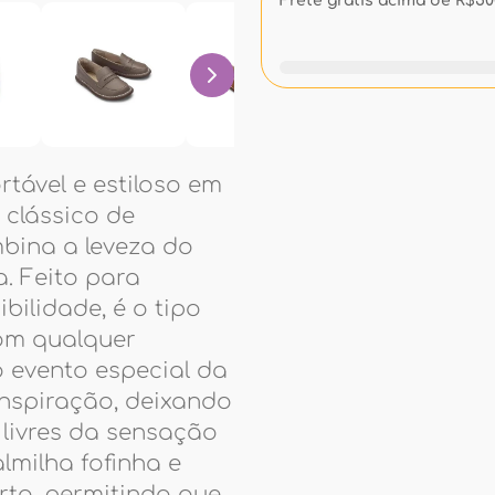
Frete grátis acima de R$500
rtável e estiloso em
clássico de
mbina a leveza do
. Feito para
ilidade, é o tipo
com qualquer
 evento especial da
anspiração, deixando
 livres da sensação
lmilha fofinha e
to, permitindo que