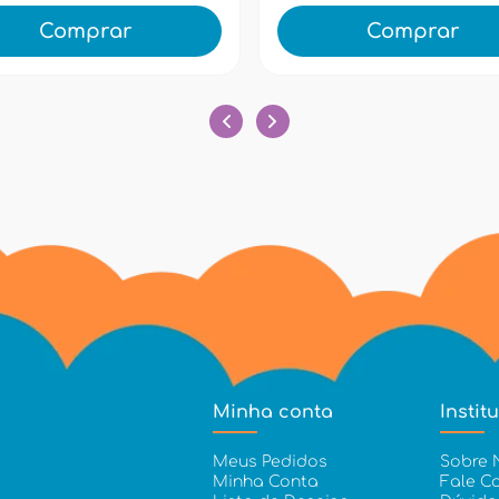
Comprar
Comprar
Minha conta
Instit
Meus Pedidos
Sobre 
Minha Conta
Fale C