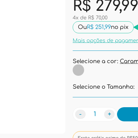
R$ 279,9
4x de R$ 70,00
Ou
R$ 251,99
no pix
Mais opções de pagame
Selecione a cor:
Caram
Selecione o Tamanho:
-
+