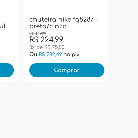
bolsa
pacif
super
chuteira nike fq8287 -
ul
preto/cinza
R$ 449,99
R$ 224,99
R$ 99
3x de R$ 75,00
Ou
R$ 202,49
no pix
Ou
R$ 
Comprar