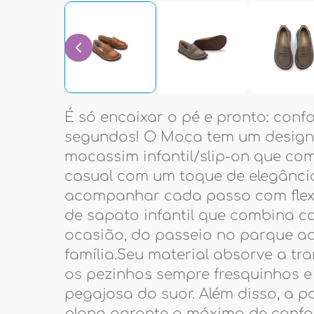
É só encaixar o pé e pronto: confo
segundos! O Moca tem um design 
mocassim infantil/slip-on que co
casual com um toque de elegância
acompanhar cada passo com flexib
de sapato infantil que combina 
ocasião, do passeio no parque ao
família.Seu material absorve a tr
os pezinhos sempre fresquinhos e
pegajosa do suor. Além disso, a pa
plana garante o máximo de confor