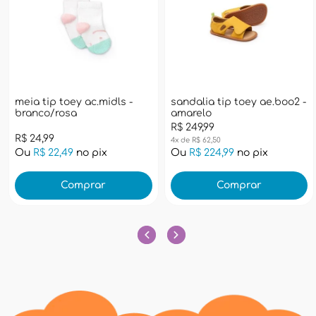
meia tip toey ac.midls -
sandalia tip toey ae.boo2 -
branco/rosa
amarelo
R$ 249,99
R$ 24,99
4x de R$ 62,50
Ou
R$ 22,49
no pix
Ou
R$ 224,99
no pix
Comprar
Comprar