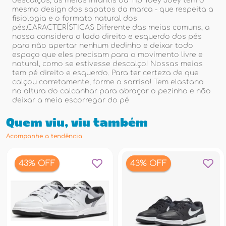
descalços, as meias infantis da Tip Toey Joey tem o
mesmo design dos sapatos da marca - que respeita a
fisiologia e o formato natural dos
pés.CARACTERÍSTICAS Diferente das meias comuns, a
nossa considera o lado direito e esquerdo dos pés
para não apertar nenhum dedinho e deixar todo
espaço que eles precisam para o movimento livre e
natural, como se estivesse descalço! Nossas meias
tem pé direito e esquerdo. Para ter certeza de que
calçou corretamente, forme o sorriso! Tem elastano
na altura do calcanhar para abraçar o pezinho e não
deixar a meia escorregar do pé
Quem viu, viu também
Acompanhe a tendência
43% OFF
43% OFF