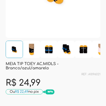
MEIA TIP TOEY AC.MIDLS -
Branco/azul/amarelo
REF: A1096021
R$ 24,99
Ou
R$ 22,49
no pix
-
10%