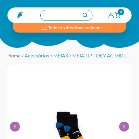
0
se
Todos
Novidades
Achadinhos
Home
Acessórios
MEIAS
MEIA TIP TOEY AC.MIDLS - Branco/azul/amarelo