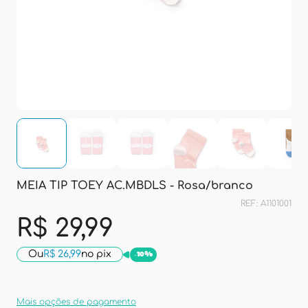
MEIA TIP TOEY AC.MBDLS - Rosa/branco
REF: A1101001
R$ 29,99
Ou
R$ 26,99
no pix
-
10%
Mais opções de pagamento