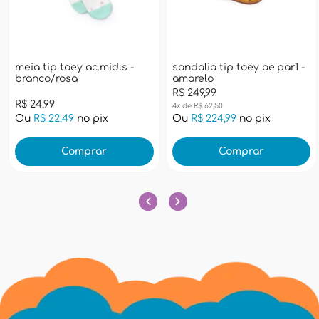
meia tip toey ac.midls -
sandalia tip toey ae.par1 -
branco/rosa
amarelo
R$ 249,99
R$ 24,99
4x de R$ 62,50
Ou
R$ 22,49
no pix
Ou
R$ 224,99
no pix
Comprar
Comprar