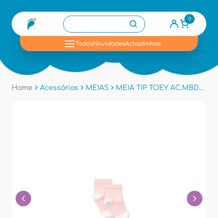
0
se
Todos
Novidades
Achadinhos
Home
Acessórios
MEIAS
MEIA TIP TOEY AC.MBDLS - Rosa/branco