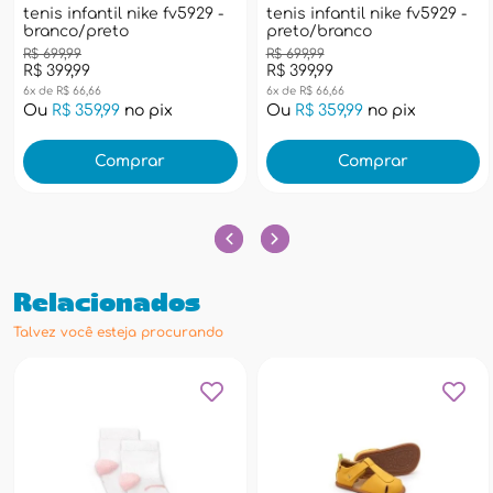
tenis infantil nike fv5929 -
tenis infantil nike fv5929 -
branco/preto
preto/branco
R$ 699,99
R$ 699,99
R$ 399,99
R$ 399,99
6x de R$ 66,66
6x de R$ 66,66
Ou
R$ 359,99
no pix
Ou
R$ 359,99
no pix
Comprar
Comprar
Relacionados
Talvez você esteja procurando