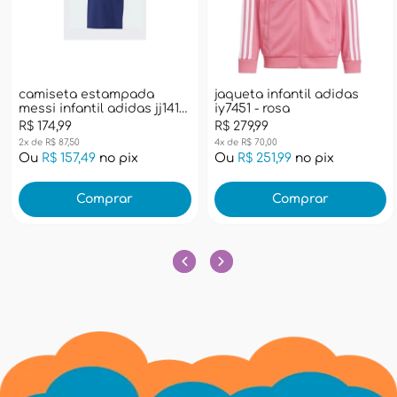
camiseta estampada
jaqueta infantil adidas
messi infantil adidas jj1417
iy7451 - rosa
- azul
R$ 174,99
R$ 279,99
2x de R$ 87,50
4x de R$ 70,00
Ou
R$ 157,49
no pix
Ou
R$ 251,99
no pix
Comprar
Comprar