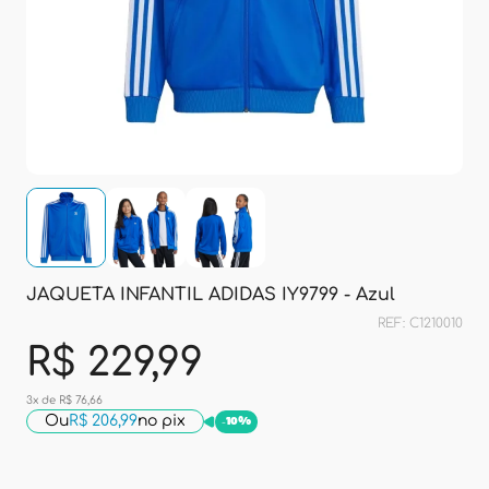
JAQUETA INFANTIL ADIDAS IY9799 - Azul
REF: C1210010
R$ 229,99
3x de R$ 76,66
Ou
R$ 206,99
no pix
-
10%