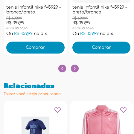
tenis infantil nike fv5929 -
tenis infantil nike fv5929 -
branco/preto
preto/branco
R$ 699,99
R$ 699,99
R$ 399,99
R$ 399,99
6x de R$ 66,66
6x de R$ 66,66
Ou
R$ 359,99
no pix
Ou
R$ 359,99
no pix
Comprar
Comprar
Relacionados
Talvez você esteja procurando