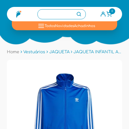
0
se
Todos
Novidades
Achadinhos
Home
Vestuários
JAQUETA
JAQUETA INFANTIL ADIDAS IY9799 - Azul