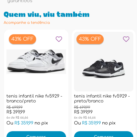
garantidos
Quem viu, viu também
Acompanhe a tendência
43% OFF
43% OFF
tenis infantil nike fv5929 -
tenis infantil nike fv5929 -
branco/preto
preto/branco
R$ 699,99
R$ 699,99
R$ 399,99
R$ 399,99
6x de R$ 66,66
6x de R$ 66,66
Ou
R$ 359,99
no pix
Ou
R$ 359,99
no pix