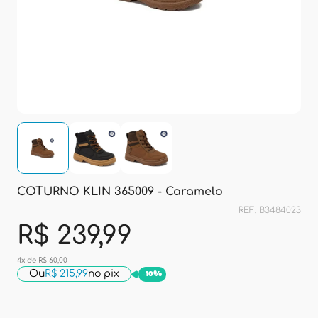
COTURNO KLIN 365009 - Caramelo
REF: B3484023
R$ 239,99
4x de R$ 60,00
Ou
R$ 215,99
no pix
-
10%