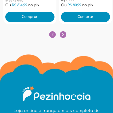
R$ 89,99
5x de R$ 70,00
Ou
R$ 314,99
no pix
Ou
R$ 80,99
no pix
Comprar
Comprar
Loja online e franquia mais completa de