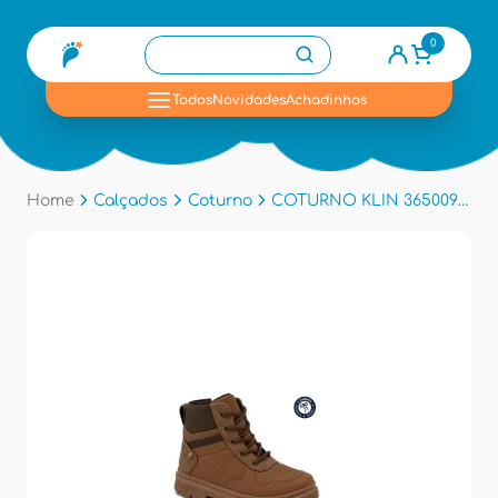
0
se
Todos
Novidades
Achadinhos
Home
Calçados
Coturno
COTURNO KLIN 365009 - Caramelo