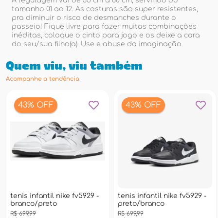
A regulagem vai de 35 cm a 60 cm, servindo do
tamanho 01 ao 12. As costuras são super resistentes,
pra diminuir o risco de desmanches durante o
passeio! Fique livre para fazer muitas combinações
inéditas, coloque o cinto para jogo e os deixe a cara
do seu/sua filho(a). Use e abuse da imaginação.
Quem viu, viu também
Acompanhe a tendência
43% OFF
43% OFF
tenis infantil nike fv5929 -
tenis infantil nike fv5929 -
branco/preto
preto/branco
R$ 699,99
R$ 699,99