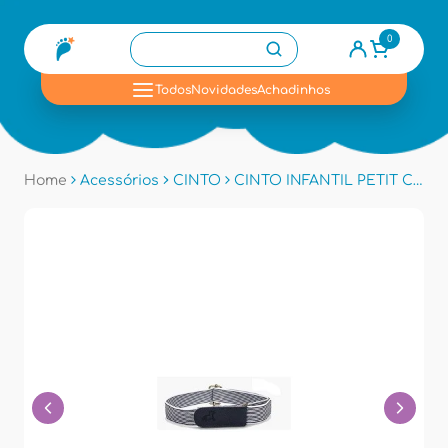
0
se
Todos
Novidades
Achadinhos
Home
Acessórios
CINTO
CINTO INFANTIL PETIT CHEVAL APC21 - Branco