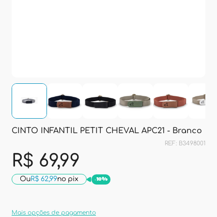
CINTO INFANTIL PETIT CHEVAL APC21 - Branco
REF: B3498001
R$ 69,99
Ou
R$ 62,99
no pix
-
10%
Mais opções de pagamento